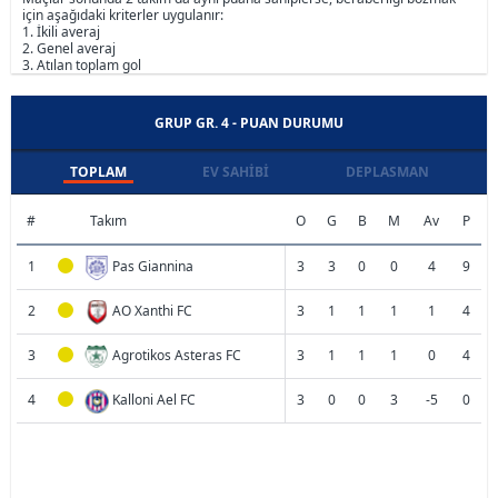
için aşağıdaki kriterler uygulanır:
1. İkili averaj
2. Genel averaj
3. Atılan toplam gol
GRUP GR. 4 - PUAN DURUMU
TOPLAM
EV SAHIBI
DEPLASMAN
#
Takım
O
G
B
M
Av
P
1
Pas Giannina
3
3
0
0
4
9
2
AO Xanthi FC
3
1
1
1
1
4
3
Agrotikos Asteras FC
3
1
1
1
0
4
4
Kalloni Ael FC
3
0
0
3
-5
0