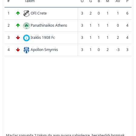
#
Takım
O
G
B
M
Av
P
1
OFI Crete
3
2
0
1
1
6
2
Panathinaikos Athens
3
1
1
1
0
4
3
Iraklis 1908 Fc
3
1
1
1
2
4
4
Apollon Smyrnis
3
1
0
2
-3
3
Maçlar sonunda 2 takım da aynı puana sahiplerse, beraberliği bozmak