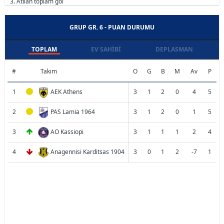
3. Atılan toplam gol
GRUP GR. 6 - PUAN DURUMU
TOPLAM
EV SAHIBI
DEPLASMAN
#
Takım
O
G
B
M
Av
P
1
AEK Athens
3
1
2
0
4
5
2
PAS Lamia 1964
3
1
2
0
1
5
3
AO Kassiopi
3
1
1
1
2
4
4
Anagennisi Karditsas 1904
3
0
1
2
-7
1