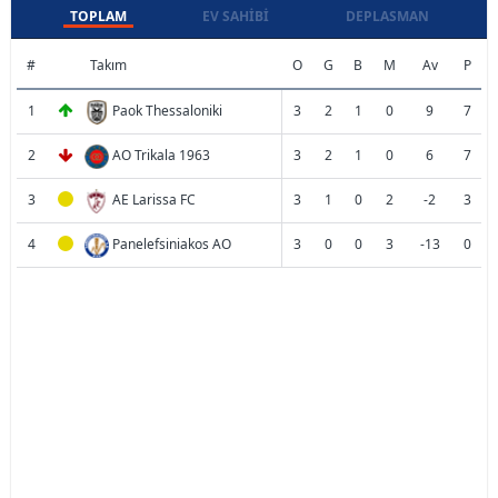
TOPLAM
EV SAHIBI
DEPLASMAN
#
Takım
O
G
B
M
Av
P
1
Paok Thessaloniki
3
2
1
0
9
7
2
AO Trikala 1963
3
2
1
0
6
7
3
AE Larissa FC
3
1
0
2
-2
3
4
Panelefsiniakos AO
3
0
0
3
-13
0