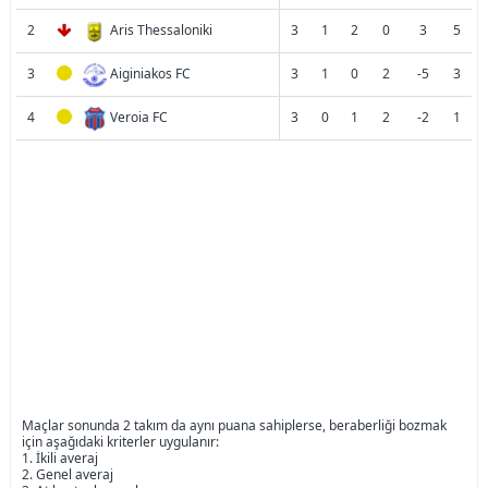
2
Aris Thessaloniki
3
1
2
0
3
5
3
Aiginiakos FC
3
1
0
2
-5
3
4
Veroia FC
3
0
1
2
-2
1
Maçlar sonunda 2 takım da aynı puana sahiplerse, beraberliği bozmak
için aşağıdaki kriterler uygulanır:
1. İkili averaj
2. Genel averaj