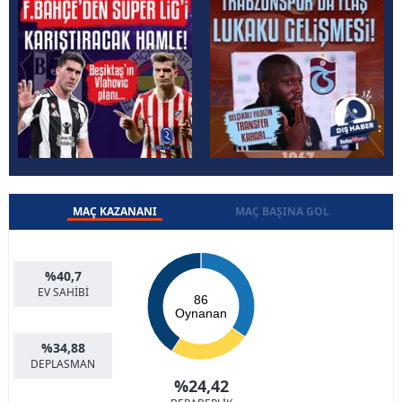
MAÇ KAZANANI
MAÇ BAŞINA GOL
%40,7
EV SAHİBİ
86
Oynanan
%34,88
DEPLASMAN
%24,42