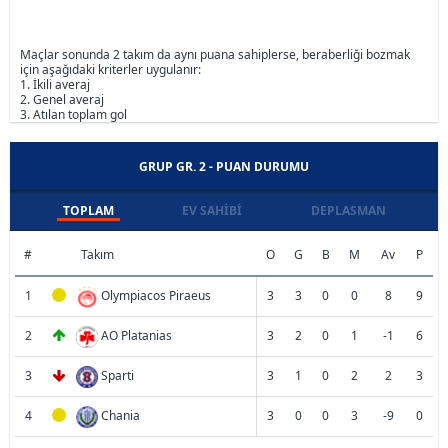
Maçlar sonunda 2 takım da aynı puana sahiplerse, beraberliği bozmak
için aşağıdaki kriterler uygulanır:
1. İkili averaj
2. Genel averaj
3. Atılan toplam gol
GRUP GR. 2 - PUAN DURUMU
TOPLAM
EV SAHIBI
DEPLASMAN
#
Takım
O
G
B
M
Av
P
1
Olympiacos Piraeus
3
3
0
0
8
9
2
AO Platanias
3
2
0
1
-1
6
3
Sparti
3
1
0
2
2
3
4
Chania
3
0
0
3
-9
0