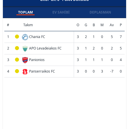
TOPLAM
EV SAHIBI
DEPLASMAN
#
Takım
O
G
B
M
Av
P
1
Chania FC
3
2
1
0
5
7
2
APO Levadeiakos FC
3
1
2
0
2
5
3
Panionios
3
1
1
1
0
4
4
Panserraikos FC
3
0
0
3
-7
0