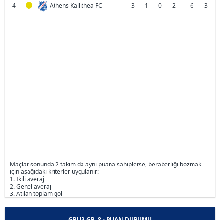
4
Athens Kallithea FC
3
1
0
2
-6
3
Maçlar sonunda 2 takım da aynı puana sahiplerse, beraberliği bozmak
için aşağıdaki kriterler uygulanır:
1. İkili averaj
2. Genel averaj
3. Atılan toplam gol
GRUP GR. 8 - PUAN DURUMU