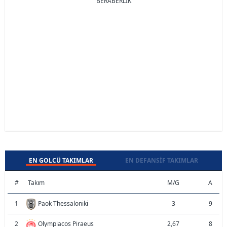
BERABERLİK
EN GOLCÜ TAKIMLAR
EN DEFANSIF TAKIMLAR
#
Takım
M/G
A
1
Paok Thessaloniki
3
9
2
Olympiacos Piraeus
2,67
8