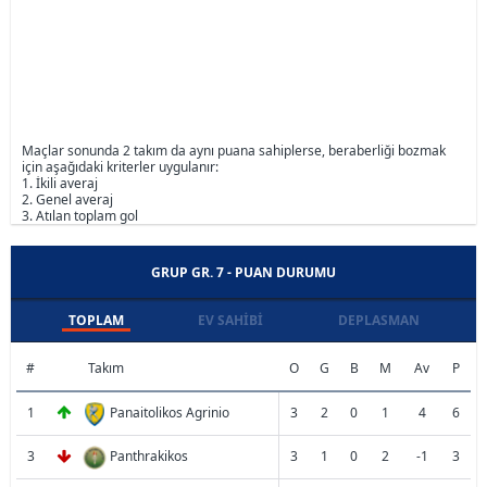
Maçlar sonunda 2 takım da aynı puana sahiplerse, beraberliği bozmak
için aşağıdaki kriterler uygulanır:
1. İkili averaj
2. Genel averaj
3. Atılan toplam gol
GRUP GR. 7 - PUAN DURUMU
TOPLAM
EV SAHIBI
DEPLASMAN
#
Takım
O
G
B
M
Av
P
1
Panaitolikos Agrinio
3
2
0
1
4
6
3
Panthrakikos
3
1
0
2
-1
3