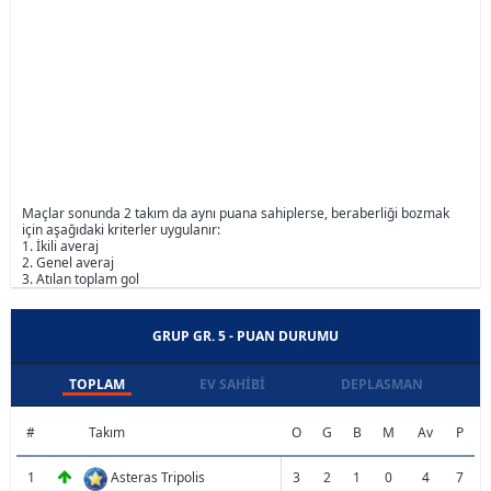
Maçlar sonunda 2 takım da aynı puana sahiplerse, beraberliği bozmak
için aşağıdaki kriterler uygulanır:
1. İkili averaj
2. Genel averaj
3. Atılan toplam gol
GRUP GR. 5 - PUAN DURUMU
TOPLAM
EV SAHIBI
DEPLASMAN
#
Takım
O
G
B
M
Av
P
1
Asteras Tripolis
3
2
1
0
4
7