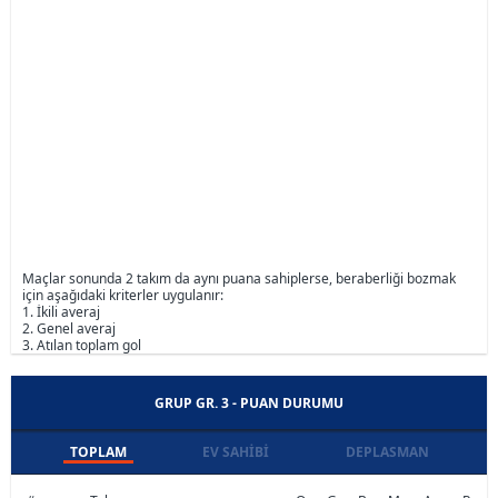
Maçlar sonunda 2 takım da aynı puana sahiplerse, beraberliği bozmak
için aşağıdaki kriterler uygulanır:
1. İkili averaj
2. Genel averaj
3. Atılan toplam gol
GRUP GR. 3 - PUAN DURUMU
TOPLAM
EV SAHIBI
DEPLASMAN