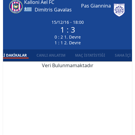
Kalloni Ael FC
Pas Giannina
Dimitris Gavalas
15/12/16 - 18:00
1 : 3
0 : 2 1. Devre
1 : 1 2. Devre
LI DAKIKALAR
CANLI ANLATIM
MAÇ İSTATISTIĞI
SAHA İÇI D
Veri Bulunmamaktadır