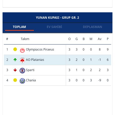
YUNAN KUPASI - GRUP GR. 2
TOPLAM
EV SAHIBI
DEPLASMAN
#
Takım
O
G
B
M
Av
P
1
Olympiacos Piraeus
3
3
0
0
8
9
2
AO Platanias
3
2
0
1
-1
6
3
Sparti
3
1
0
2
2
3
4
Chania
3
0
0
3
-9
0