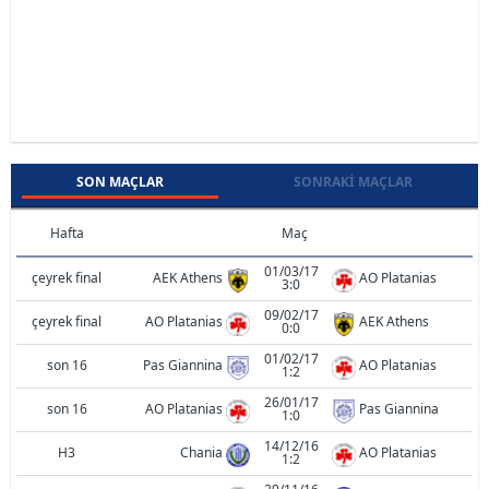
SON MAÇLAR
SONRAKI MAÇLAR
Hafta
Maç
01/03/17
çeyrek final
AEK Athens
AO Platanias
3:0
09/02/17
çeyrek final
AO Platanias
AEK Athens
0:0
01/02/17
son 16
Pas Giannina
AO Platanias
1:2
26/01/17
son 16
AO Platanias
Pas Giannina
1:0
14/12/16
H3
Chania
AO Platanias
1:2