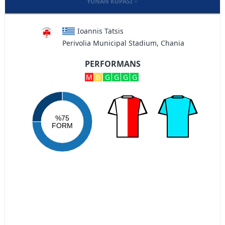
YUNAN KUPASI
Ioannis Tatsis
Perivolia Municipal Stadium, Chania
PERFORMANS
M
B
G
G
G
G
%75
FORM