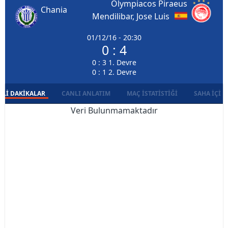
Olympiacos Piraeus
Chania
Mendilibar, Jose Luis
01/12/16 - 20:30
0 : 4
0 : 3 1. Devre
0 : 1 2. Devre
LI DAKIKALAR
CANLI ANLATIM
MAÇ İSTATISTIĞI
SAHA İÇI D
Veri Bulunmamaktadır