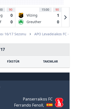
00
90
15:00
90
15:00
90
0
1
2
ng
Vilzing
FSV Frankfurt
1899
0
0
1
f
Greuther
Mannheim
Furth II
sı 16/17 Sezonu
APO Levadeiakos FC -
/17
FİKSTÜR
TAKIMLAR
0
Panserraikos FC
Ferrando Fenoll,