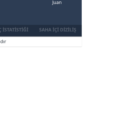
Juan
 İSTATISTIĞI
SAHA İÇI DIZILIŞ
dır