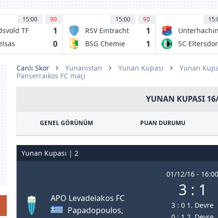
15:00
90
15:00
90
15:
1
1
dsvold TF
RSV Eintracht
Unterhachi
Stahnsdorf
0
1
elsas
BSG Chemie
SC Eltersdor
1949
Leipzig
Canlı Skor
Yunanistan
Yunan Kupası
Yunan Kupa
Panserraikos FC maçı
YUNAN KUPASI 16
GENEL GÖRÜNÜM
PUAN DURUMU
Yunan Kupası | 2
01/12/16 - 16:0
3 : 1
APO Levadeiakos FC
3 : 0 1. Devre
Papadopoulos,
0 : 1 2. Devre