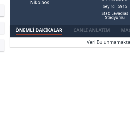
Nikolaos
Seyirci: 5915
Stat: Levadias
Stadyumu
ÖNEMLI DAKIKALAR
CANLI ANLATIM
MAÇ
Veri Bulunmamakta