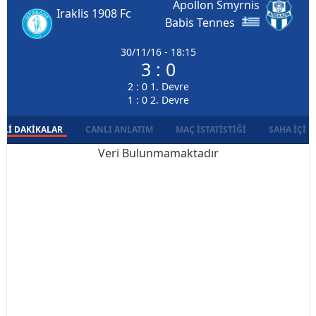
Apollon Smyrnis
Iraklis 1908 Fc
Babis Tennes
30/11/16 - 18:15
3 : 0
2 : 0 1. Devre
1 : 0 2. Devre
LI DAKIKALAR
CANLI ANLATIM
MAÇ İSTATISTIĞI
SAHA İÇI D
Veri Bulunmamaktadır