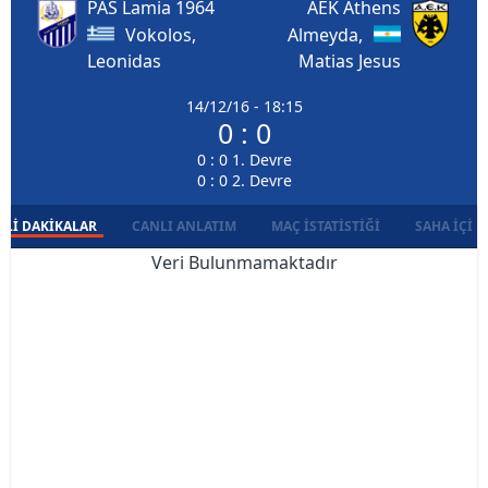
PAS Lamia 1964
AEK Athens
Vokolos,
Almeyda,
Leonidas
Matias Jesus
14/12/16 - 18:15
0 : 0
0 : 0 1. Devre
0 : 0 2. Devre
LI DAKIKALAR
CANLI ANLATIM
MAÇ İSTATISTIĞI
SAHA İÇI D
Veri Bulunmamaktadır