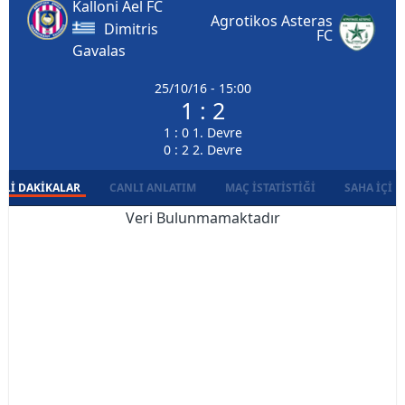
Kalloni Ael FC
Agrotikos Asteras
Dimitris
FC
Gavalas
25/10/16 - 15:00
1 : 2
1 : 0 1. Devre
0 : 2 2. Devre
LI DAKIKALAR
CANLI ANLATIM
MAÇ İSTATISTIĞI
SAHA İÇI D
Veri Bulunmamaktadır