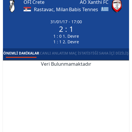
OFI Crete
AO Xanthi FC
Rastavac, Milan
Babis Tennes
31/01/17 - 17:00
2 : 1
1 : 0 1. Devre
1 : 1 2. Devre
ÖNEMLI DAKIKALAR
CANLI ANLATIM
MAÇ İSTATISTIĞI
SAHA İÇI DIZILIŞ
Veri Bulunmamaktadır