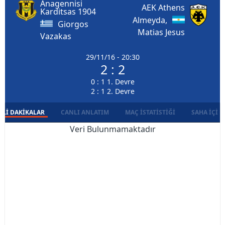
Anagennisi
AEK Athens
Karditsas 1904
Almeyda,
Giorgos
Matias Jesus
Vazakas
29/11/16 - 20:30
2 : 2
0 : 1 1. Devre
2 : 1 2. Devre
LI DAKIKALAR
CANLI ANLATIM
MAÇ İSTATISTIĞI
SAHA İÇI D
Veri Bulunmamaktadır