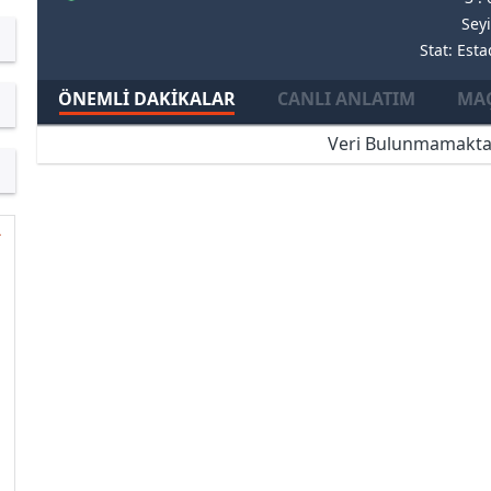
Seyi
Stat: Est
ÖNEMLI DAKIKALAR
CANLI ANLATIM
MAÇ
Veri Bulunmamakta