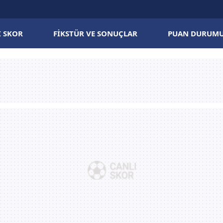
I SKOR
FIKSTÜR VE SONUÇLAR
PUAN DURUM