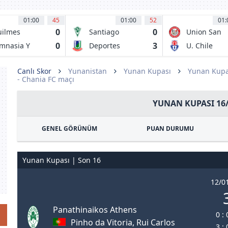
01:00
45
01:00
52
01:
0
0
ilmes
Santiago
Union San
letico Club
Wanderers
Felipe
0
3
mnasia Y
Deportes
U. Chile
grima Jujuy
Union La
Calera
Canlı Skor
Yunanistan
Yunan Kupası
Yunan Kupa
- Chania FC maçı
YUNAN KUPASI 16
GENEL GÖRÜNÜM
PUAN DURUMU
Yunan Kupası | Son 16
12/01
Panathinaikos Athens
0 :
Pinho da Vitoria, Rui Carlos
3 :