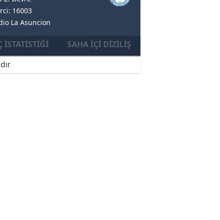
rci: 16003
adio La Asuncion
 İSTATISTIĞI
SAHA İÇI DIZILIŞ
dır