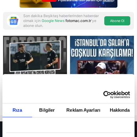
Son dakika Beşiktaş haberlerinden haberdar
olmak için
Google News
fotomac.com.tr
'ye
Abone Ol
abone olun.
Reddet
Rıza
Bilgiler
Reklam Ayarları
Hakkında
HER YERDE!