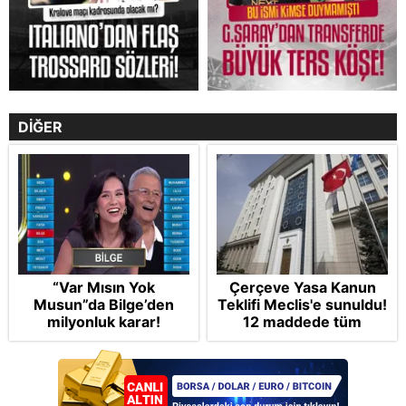
DİĞER
“Var Mısın Yok
Çerçeve Yasa Kanun
Musun”da Bilge’den
Teklifi Meclis'e sunuldu!
milyonluk karar!
12 maddede tüm
detaylar Takvim'de:
Silah bırakmada tespit
ve teyit MGK'da