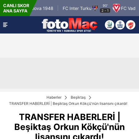
CANLI SKOR
90'
ersitatea Craiova 1948
FC Inter Turku
FC Vaduz
ANA SAYFA
2
-
1
Haberler
Beşiktaş
TRANSFER HABERLERİ | Beşiktaş Orkun Kökçü'nün lisansını çıkardı!
TRANSFER HABERLERİ |
Beşiktaş Orkun Kökçü'nün
lisansını çıkardı!