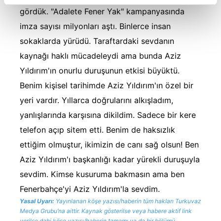
reklamların maliyetlerimizi karşılamak noktasında tek gelir
gördük. "Adalete Fener Yak" kampanyasında
kalemimiz olduğunu sizlere hatırlatmak isteriz.
imza sayısı milyonları aştı. Binlerce insan
sokaklarda yürüdü. Taraftardaki sevdanın
Her halükârda, kullanıcılar, bu çerezlere izin vermedikleri
takdirde, kullanıcılara hedefli reklamlar
kaynağı haklı mücadeleydi ama bunda Aziz
gösterilmeyecektir."
Yıldırım'ın onurlu duruşunun etkisi büyüktü.
Benim kişisel tarihimde Aziz Yıldırım'ın özel bir
Sizlere daha iyi bir hizmet sunabilmek için İnternet
yeri vardır. Yıllarca doğrularını alkışladım,
Sitemizde kendimize ve üçüncü kişilere ait çerezler
kullanılmaktadır. Bu çerezler vasıtasıyla çeşitli kişisel
yanlışlarında karşısına dikildim. Sadece bir kere
verileriniz işlenmekte olup gerekli olan çerezler bilgi
telefon açıp sitem etti. Benim de haksızlık
toplumu hizmetlerinin sunulması amacıyla
ettiğim olmuştur, ikimizin de canı sağ olsun! Ben
kullanılmaktadır. Diğer çerezler, sitemizin daha işlevsel
Aziz Yıldırım'ı başkanlığı kadar yürekli duruşuyla
kılınması ve kişiselleştirilmesi ve sizlere yönelik
reklam/pazarlama faaliyetlerinin yapılması, amaçlarıyla
sevdim. Kimse kusuruma bakmasın ama ben
sınırlı olarak açık rızanız dahilinde kullanılacaktır.
Fenerbahçe'yi Aziz Yıldırım'la sevdim.
Yasal Uyarı:
Yayınlanan köşe yazısı/haberin tüm hakları Turkuvaz
Çerezlere ilişkin tercihlerinizi aşağıda yer alan panel
Medya Grubu’na aittir. Kaynak gösterilse veya habere aktif link
vasıtasıyla belirleyebilirsiniz. Çerezlere ilişkin detaylı bilgi
verilse dahi köşe yazısı/haberin tamamı ya da bir bölümü