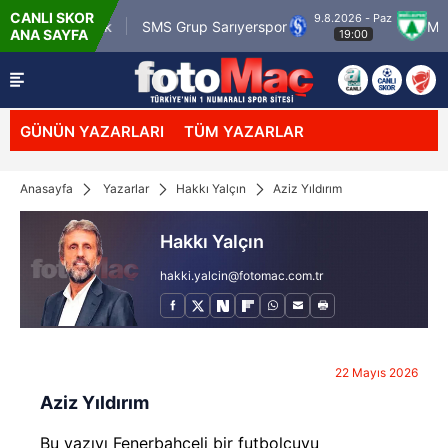
CANLI SKOR
9.8.2026 - Paz
.tr Karagümrük
SMS Grup Sarıyerspor
Muğla
ANA SAYFA
19:00
GÜNÜN YAZARLARI
TÜM YAZARLAR
Anasayfa
Yazarlar
Hakkı Yalçın
Aziz Yıldırım
Hakkı Yalçın
hakki.yalcin@fotomac.com.tr
22 Mayıs 2026
Aziz Yıldırım
Bu yazıyı Fenerbahçeli bir futbolcuyu