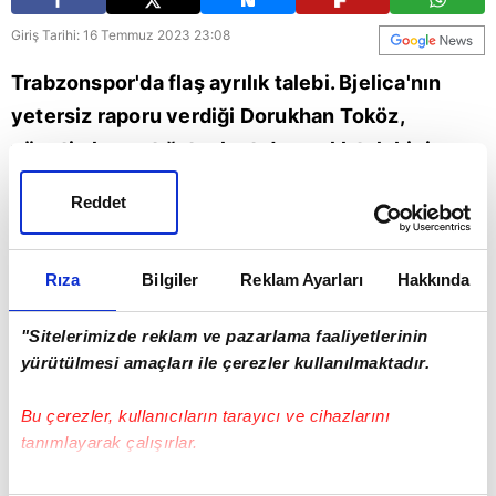
Giriş Tarihi: 16 Temmuz 2023 23:08
Trabzonspor'da flaş ayrılık talebi. Bjelica'nın
yetersiz raporu verdiği Dorukhan Toköz,
yönetimle yaptığı toplantıda ayrılık talebini
iletti. Detayları A Spor muhabiri Yunus Emre Sel
Reddet
aktardı.
Spor
Trabzonspor
Rıza
Bilgiler
Reklam Ayarları
Hakkında
"Sitelerimizde reklam ve pazarlama faaliyetlerinin
yürütülmesi amaçları ile çerezler kullanılmaktadır.
Bu çerezler, kullanıcıların tarayıcı ve cihazlarını
tanımlayarak çalışırlar.
Bu çerezlere izin vermeniz halinde sizlere özel