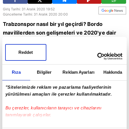
Giriş Tarihi: 31 Aralık 2020 19:52
Güncelleme Tarihi: 31 Aralık 2020 20:00
Trabzonspor nasıl bir yıl geçirdi? Bordo
mavililerden son gelişmeleri ve 2020'ye dair
tüm yaşananları A Spor muhabiri Yunus Emre
Sel aktardı
Reddet
A Spor
Trabzonspor
Rıza
Bilgiler
Reklam Ayarları
Hakkında
"Sitelerimizde reklam ve pazarlama faaliyetlerinin
yürütülmesi amaçları ile çerezler kullanılmaktadır.
Bu çerezler, kullanıcıların tarayıcı ve cihazlarını
tanımlayarak çalışırlar.
Bu çerezlere izin vermeniz halinde sizlere özel