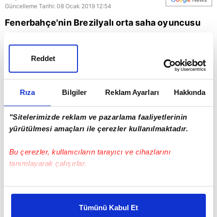
Güncelleme Tarihi: 08 Ocak 2019 12:54
Fenerbahçe'nin Brezilyalı orta saha oyuncusu
Jailson, sarı-lacivertli taraftarlardan ligin ikinci
yarısı için destek istedi.
Reddet
Rıza
Bilgiler
Reklam Ayarları
Hakkında
"Sitelerimizde reklam ve pazarlama faaliyetlerinin
yürütülmesi amaçları ile çerezler kullanılmaktadır.
Bu çerezler, kullanıcıların tarayıcı ve cihazlarını
tanımlayarak çalışırlar.
Bu çerezlere izin vermeniz halinde sizlere özel
kişiselleştirilmiş reklamlar sunabilir, sayfalarımızda sizlere
Tümünü Kabul Et
daha iyi reklam deneyimi yaşatabiliriz. Bunu yaparken