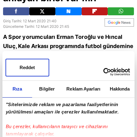
Giriş Tarihi: 12 Mart 2020 21:40
Güncelleme Tarihi: 12 Mart 2020 21:45
A Spor yorumcuları Erman Toroğlu ve Hıncal
Uluç, Kale Arkası programında futbol gündemine
dair değerlendirmelerde bulundular. Fenerbahçe
yönetimini eleştiren Uluç, "Fenerbahçe
Reddet
yönetiminde futboldan anlayan birisi var mı?"
dedi.
Rıza
Bilgiler
Reklam Ayarları
Hakkında
Fenerbahçe
Spor
"Sitelerimizde reklam ve pazarlama faaliyetlerinin
yürütülmesi amaçları ile çerezler kullanılmaktadır.
Bu çerezler, kullanıcıların tarayıcı ve cihazlarını
tanımlayarak çalışırlar.