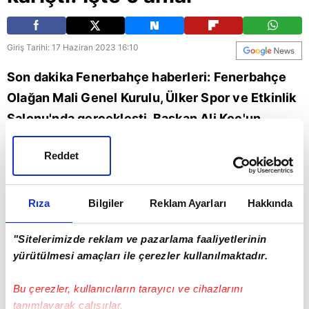
Giriş Tarihi: 17 Haziran 2023 16:10
Son dakika Fenerbahçe haberleri: Fenerbahçe
Olağan Mali Genel Kurulu, Ülker Spor ve Etkinlik
Salonu'nda gerçekleşti. Başkan Ali Koç'un
konuşması esnasında kongre üyeleri arasında
Reddet
kavga çıktı. Çıkan olaylar sonrası kongreye ara
verildi. İşte o anlar... (FB spor haberi)
Rıza
Bilgiler
Reklam Ayarları
Hakkında
Spor
Fenerbahçe
"Sitelerimizde reklam ve pazarlama faaliyetlerinin
yürütülmesi amaçları ile çerezler kullanılmaktadır.
Bu çerezler, kullanıcıların tarayıcı ve cihazlarını
tanımlayarak çalışırlar.