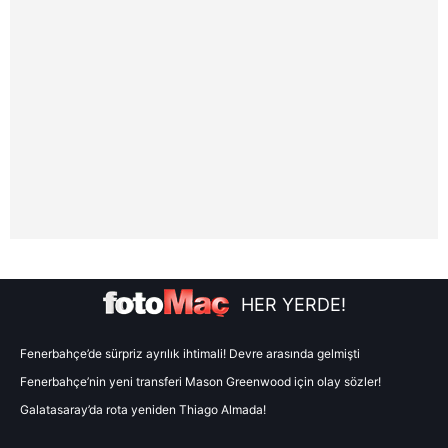
sınırlı olarak açık rızanız dahilinde kullanılacaktır.
Çerezlere ilişkin tercihlerinizi aşağıda yer alan panel
vasıtasıyla belirleyebilirsiniz. Çerezlere ilişkin detaylı bilgi
için Ayarlar butonuna tıklayabilir,
Çerez Bilgilendirme
Metnimizi
ziyaret edebilirsiniz.
6698 sayılı Kişisel Verilerin Korunması Kanunu uyarınca
hazırlanmış Aydınlatma Metnimizi okumak ve sitemizde
ilgili mevzuata uygun olarak kullanılan çerezlerle ilgili bilgi
almak için lütfen
tıklayınız
.
HER YERDE!
Fenerbahçe’de sürpriz ayrılık ihtimali! Devre arasında gelmişti
Fenerbahçe’nin yeni transferi Mason Greenwood için olay sözler!
Galatasaray’da rota yeniden Thiago Almada!