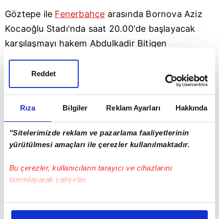
Göztepe ile
Fenerbahçe
arasında Bornova Aziz
Kocaoğlu Stadı'nda saat 20.00'de başlayacak
karşılaşmayı hakem Abdulkadir Bitigen
yönetecek.
Reddet
KRUSE
VE
MURİÇ
KADRODA
Fenerbahçe
'de sakatlıkları düzelen Max Kruse ve
Rıza
Bilgiler
Reklam Ayarları
Hakkında
Vedat Muric, maç kadrosunda yer aldı.
"Sitelerimizde reklam ve pazarlama faaliyetlerinin
1,5 aydır forma giyemeyen Kruse ile sakatlığı
yürütülmesi amaçları ile çerezler kullanılmaktadır.
nedeniyle ilk kez geçen hafta oynayamayan
Bu çerezler, kullanıcıların tarayıcı ve cihazlarını
Muric, Göztepe maçı öncesi takımla çalışmalara
tanımlayarak çalışırlar.
başladı.
Bu çerezlere izin vermeniz halinde sizlere özel
Sarı-lacivertlilerde sakatlığı bulunan Mevlüt
kişiselleştirilmiş reklamlar sunabilir, sayfalarımızda sizlere