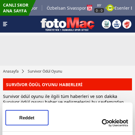
CANLI SKOR
89'
Mardin 1969 Spor
Özbelsan Sivasspor
Esenler Er
ANA SAYFA
0
-
0
Anasayfa
Survivor Ödül Oyunu
SURVİVOR ÖDÜL OYUNU HABERLERİ
Survivor ödül oyunu ile ilgili tüm haberleri ve son dakika
Survivor ödül oyunu haber ve gelişmelerini bu sayfamızdan
takip edebilirsiniz. Toplam 1 Survivor ödül oyunu haberi
bulunmuştur.
Reddet
HABERLER