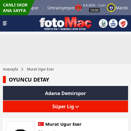
CANLI SKOR
m
8.8.2026 - Cum
İstanbulspor
Ümraniyespor
Mardin 
ANA SAYFA
19:00
Anasayfa
Murat Ugur Eser
OYUNCU DETAY
Adana Demirspor
Süper Lig
Murat Ugur Eser