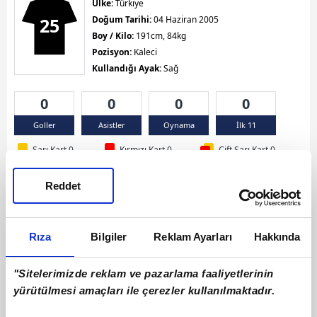
Ülke:
Türkiye
25
Doğum Tarihi:
04 Haziran 2005
Boy / Kilo:
191cm, 84kg
Pozisyon:
Kaleci
Kullandığı Ayak:
Sağ
0
0
0
0
Goller
Asistler
Oynama
İlk 11
Sarı Kart 0
Kırmızı Kart 0
Çift Sarı Kart 0
Reddet
Rıza
Bilgiler
Reklam Ayarları
Hakkında
"Sitelerimizde reklam ve pazarlama faaliyetlerinin
yürütülmesi amaçları ile çerezler kullanılmaktadır.