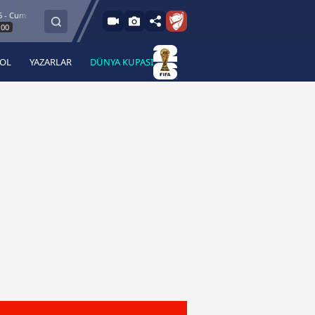
um
8.8.2026 - Cu
Esenler Erokspor
Hesap.com Antalyaspor
21:30
BOL
YAZARLAR
DÜNYA KUPASI
 Haber
A Haber Radyo
 Spor
A Spor Radyo
TV
A News Radio
2TV
Radyo Turkuvaz
para
Turkuvaz Romantik
Turkuvaz Efsane
Vav Tv
Radyo Soft
Radyo Energy
Turkuvaz Anadolu