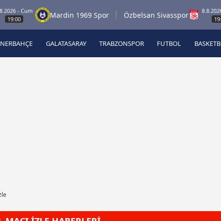
26 - Cum
8.8.2026 - C
Mardin 1969 Spor
Özbelsan Sivasspor
:00
19:00
ENERBAHÇE
GALATASARAY
TRABZONSPOR
FUTBOL
BASKET
Beşiktaş
A
Fenerbahçe
A
Galatasaray
A
Trabzonspor
A
Futbol
A
Basketbol
Ziraat Türkiye Kupası
DİZİ
Diğer Sporlar
zle