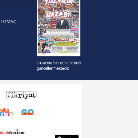
i ve sizlere yönelik
örü oldu
nılacaktır.
OTOMAÇ
kin detaylı bilgi için Ayarlar
ak ve sitemizde ilgili
E-Gazete her gün 08:00’de
güncellenmektedir.