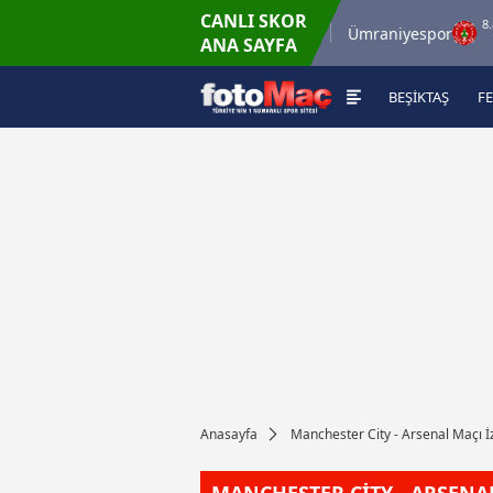
CANLI SKOR
8.8.2026 - Cum
8.8.20
aspor
İstanbulspor
Ümraniyespor
ANA SAYFA
17:00
19
BEŞİKTAŞ
F
Anasayfa
Manchester City - Arsenal Maçı İ