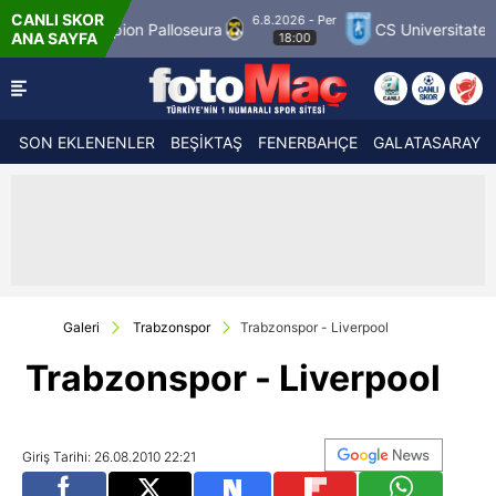
CANLI SKOR
 - Per
6.8.20
CS Universitatea Craiova 1948
FC Inter Turku
ANA SAYFA
0
1
SON EKLENENLER
BEŞİKTAŞ
FENERBAHÇE
GALATASARAY
Galeri
Trabzonspor
Trabzonspor - Liverpool
Trabzonspor - Liverpool
Giriş Tarihi: 26.08.2010 22:21