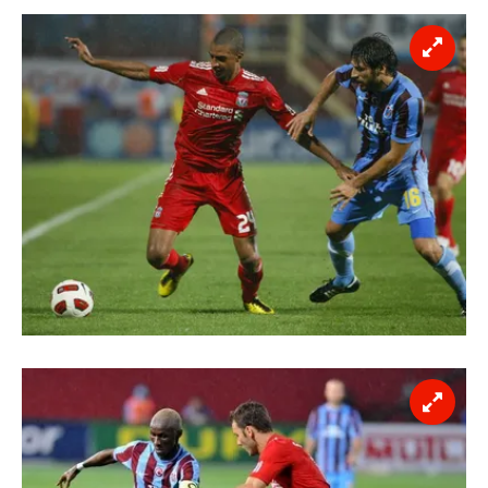
kılınması ve kişiselleştirilmesi ve sizlere yönelik
reklam/pazarlama faaliyetlerinin yapılması, amaçlarıyla
sınırlı olarak açık rızanız dahilinde kullanılacaktır.
Çerezlere ilişkin tercihlerinizi aşağıda yer alan panel
vasıtasıyla belirleyebilirsiniz. Çerezlere ilişkin detaylı bilgi
için Ayarlar butonuna tıklayabilir,
Çerez Bilgilendirme
Metnimizi
ziyaret edebilirsiniz.
6698 sayılı Kişisel Verilerin Korunması Kanunu uyarınca
hazırlanmış Aydınlatma Metnimizi okumak ve sitemizde
ilgili mevzuata uygun olarak kullanılan çerezlerle ilgili bilgi
almak için lütfen
tıklayınız
.