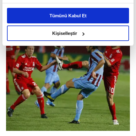
Bu çerezlere izin vermeniz halinde sizlere özel
kişiselleştirilmiş reklamlar sunabilir, sayfalarımızda sizlere
Tümünü Kabul Et
daha iyi reklam deneyimi yaşatabiliriz. Bunu yaparken
amacımızın size daha iyi bir reklam deneyimi sunmak
olduğunu ve sizlere en iyi içerikleri sunabilmek adına
Kişiselleştir
elimizden gelen çabayı gösterdiğimizi ve bu noktada,
reklamların maliyetlerimizi karşılamak noktasında tek gelir
kalemimiz olduğunu sizlere hatırlatmak isteriz.
Her halükârda, kullanıcılar, bu çerezlere izin vermedikleri
takdirde, kullanıcılara hedefli reklamlar
gösterilmeyecektir."
Sizlere daha iyi bir hizmet sunabilmek için İnternet
Sitemizde kendimize ve üçüncü kişilere ait çerezler
kullanılmaktadır. Bu çerezler vasıtasıyla çeşitli kişisel
verileriniz işlenmekte olup gerekli olan çerezler bilgi
toplumu hizmetlerinin sunulması amacıyla
kullanılmaktadır. Diğer çerezler, sitemizin daha işlevsel