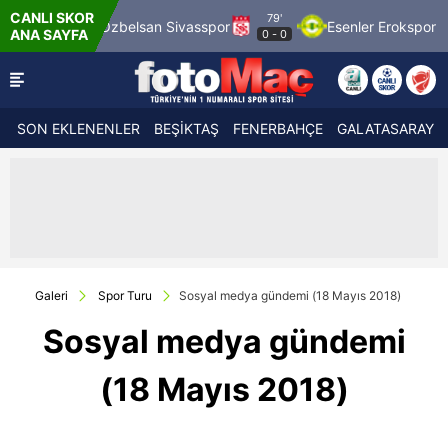
CANLI SKOR
79'
r
Özbelsan Sivasspor
Esenler Erokspor
Hesap.
ANA SAYFA
0
-
0
SON EKLENENLER
BEŞİKTAŞ
FENERBAHÇE
GALATASARAY
Galeri
Spor Turu
Sosyal medya gündemi (18 Mayıs 2018)
Sosyal medya gündemi
(18 Mayıs 2018)