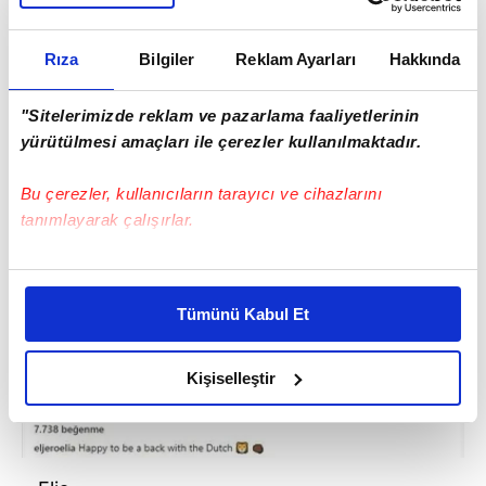
Rıza
Bilgiler
Reklam Ayarları
Hakkında
"Sitelerimizde reklam ve pazarlama faaliyetlerinin
yürütülmesi amaçları ile çerezler kullanılmaktadır.
Bu çerezler, kullanıcıların tarayıcı ve cihazlarını
tanımlayarak çalışırlar.
Bu çerezlere izin vermeniz halinde sizlere özel
kişiselleştirilmiş reklamlar sunabilir, sayfalarımızda sizlere
Tümünü Kabul Et
daha iyi reklam deneyimi yaşatabiliriz. Bunu yaparken
amacımızın size daha iyi bir reklam deneyimi sunmak
olduğunu ve sizlere en iyi içerikleri sunabilmek adına
Kişiselleştir
elimizden gelen çabayı gösterdiğimizi ve bu noktada,
reklamların maliyetlerimizi karşılamak noktasında tek gelir
kalemimiz olduğunu sizlere hatırlatmak isteriz.