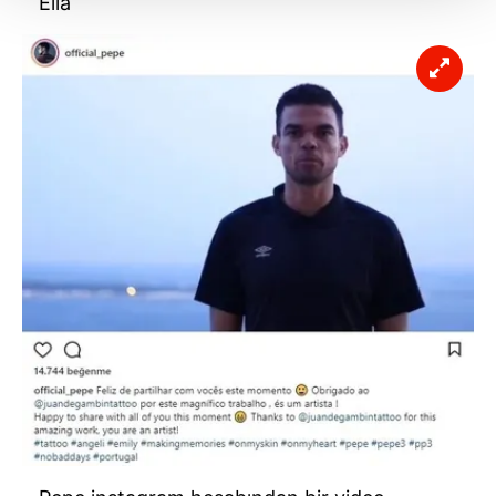
Elia
Her halükârda, kullanıcılar, bu çerezlere izin vermedikleri
takdirde, kullanıcılara hedefli reklamlar
gösterilmeyecektir."
Sizlere daha iyi bir hizmet sunabilmek için İnternet
Sitemizde kendimize ve üçüncü kişilere ait çerezler
kullanılmaktadır. Bu çerezler vasıtasıyla çeşitli kişisel
verileriniz işlenmekte olup gerekli olan çerezler bilgi
toplumu hizmetlerinin sunulması amacıyla
kullanılmaktadır. Diğer çerezler, sitemizin daha işlevsel
kılınması ve kişiselleştirilmesi ve sizlere yönelik
reklam/pazarlama faaliyetlerinin yapılması, amaçlarıyla
sınırlı olarak açık rızanız dahilinde kullanılacaktır.
Çerezlere ilişkin tercihlerinizi aşağıda yer alan panel
vasıtasıyla belirleyebilirsiniz. Çerezlere ilişkin detaylı bilgi
için Ayarlar butonuna tıklayabilir,
Çerez Bilgilendirme
Metnimizi
ziyaret edebilirsiniz.