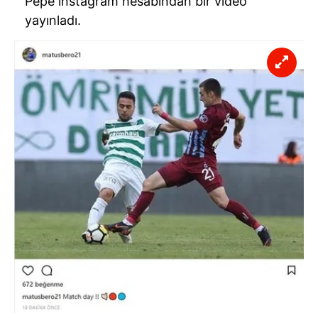
Pepe instagram hesabından bir video
6698 sayılı Kişisel Verilerin Korunması Kanunu uyarınca
yayınladı.
hazırlanmış Aydınlatma Metnimizi okumak ve sitemizde
ilgili mevzuata uygun olarak kullanılan çerezlerle ilgili bilgi
almak için lütfen
tıklayınız
.