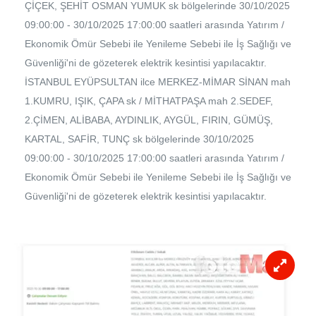
gösterilmeyecektir."
ÇİÇEK, ŞEHİT OSMAN YUMUK sk bölgelerinde 30/10/2025
09:00:00 - 30/10/2025 17:00:00 saatleri arasında Yatırım /
Sizlere daha iyi bir hizmet sunabilmek için İnternet
Ekonomik Ömür Sebebi ile Yenileme Sebebi ile İş Sağlığı ve
Sitemizde kendimize ve üçüncü kişilere ait çerezler
Güvenliği'ni de gözeterek elektrik kesintisi yapılacaktır.
kullanılmaktadır. Bu çerezler vasıtasıyla çeşitli kişisel
İSTANBUL EYÜPSULTAN ilce MERKEZ-MİMAR SİNAN mah
verileriniz işlenmekte olup gerekli olan çerezler bilgi
1.KUMRU, IŞIK, ÇAPA sk / MİTHATPAŞA mah 2.SEDEF,
toplumu hizmetlerinin sunulması amacıyla
2.ÇİMEN, ALİBABA, AYDINLIK, AYGÜL, FIRIN, GÜMÜŞ,
kullanılmaktadır. Diğer çerezler, sitemizin daha işlevsel
KARTAL, SAFİR, TUNÇ sk bölgelerinde 30/10/2025
kılınması ve kişiselleştirilmesi ve sizlere yönelik
reklam/pazarlama faaliyetlerinin yapılması, amaçlarıyla
09:00:00 - 30/10/2025 17:00:00 saatleri arasında Yatırım /
sınırlı olarak açık rızanız dahilinde kullanılacaktır.
Ekonomik Ömür Sebebi ile Yenileme Sebebi ile İş Sağlığı ve
Güvenliği'ni de gözeterek elektrik kesintisi yapılacaktır.
Çerezlere ilişkin tercihlerinizi aşağıda yer alan panel
vasıtasıyla belirleyebilirsiniz. Çerezlere ilişkin detaylı bilgi
için Ayarlar butonuna tıklayabilir,
Çerez Bilgilendirme
Metnimizi
ziyaret edebilirsiniz.
6698 sayılı Kişisel Verilerin Korunması Kanunu uyarınca
hazırlanmış Aydınlatma Metnimizi okumak ve sitemizde