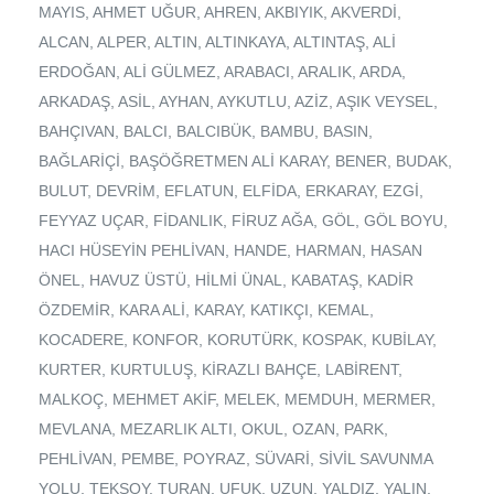
MAYIS, AHMET UĞUR, AHREN, AKBIYIK, AKVERDİ,
ALCAN, ALPER, ALTIN, ALTINKAYA, ALTINTAŞ, ALİ
ERDOĞAN, ALİ GÜLMEZ, ARABACI, ARALIK, ARDA,
ARKADAŞ, ASİL, AYHAN, AYKUTLU, AZİZ, AŞIK VEYSEL,
BAHÇIVAN, BALCI, BALCIBÜK, BAMBU, BASIN,
BAĞLARİÇİ, BAŞÖĞRETMEN ALİ KARAY, BENER, BUDAK,
BULUT, DEVRİM, EFLATUN, ELFİDA, ERKARAY, EZGİ,
FEYYAZ UÇAR, FİDANLIK, FİRUZ AĞA, GÖL, GÖL BOYU,
HACI HÜSEYİN PEHLİVAN, HANDE, HARMAN, HASAN
ÖNEL, HAVUZ ÜSTÜ, HİLMİ ÜNAL, KABATAŞ, KADİR
ÖZDEMİR, KARA ALİ, KARAY, KATIKÇI, KEMAL,
KOCADERE, KONFOR, KORUTÜRK, KOSPAK, KUBİLAY,
KURTER, KURTULUŞ, KİRAZLI BAHÇE, LABİRENT,
MALKOÇ, MEHMET AKİF, MELEK, MEMDUH, MERMER,
MEVLANA, MEZARLIK ALTI, OKUL, OZAN, PARK,
PEHLİVAN, PEMBE, POYRAZ, SÜVARİ, SİVİL SAVUNMA
YOLU, TEKSOY, TURAN, UFUK, UZUN, YALDIZ, YALIN,