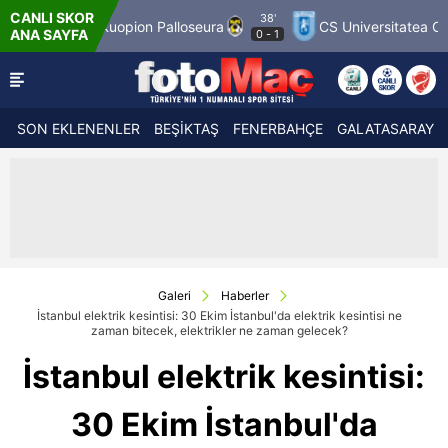
CANLI SKOR
38'
ch 12
Kuopion Palloseura
CS Universitatea Craiova
ANA SAYFA
0
-
1
SON EKLENENLER
BEŞİKTAŞ
FENERBAHÇE
GALATASARAY
Galeri
Haberler
İstanbul elektrik kesintisi: 30 Ekim İstanbul'da elektrik kesintisi ne
zaman bitecek, elektrikler ne zaman gelecek?
İstanbul elektrik kesintisi:
30 Ekim İstanbul'da