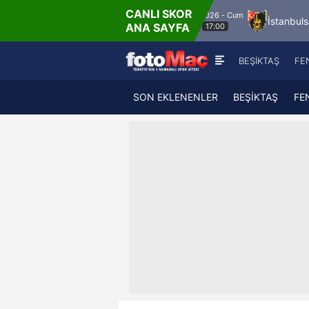
CANLI SKOR
8.8.2026 - Cum
isa FK
Bandırmaspor
İstanbulspor
Ümra
ANA SAYFA
17:00
BEŞİKTAŞ
FE
SON EKLENENLER
BEŞİKTAŞ
FE