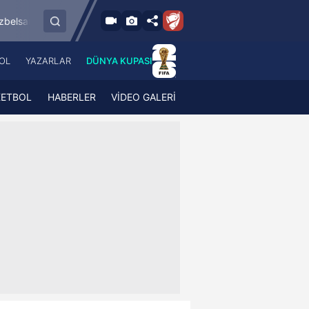
8.8.2026 - Cum
sspor
Esenler Erokspor
Hesap.com Antalya
19:00
OL
YAZARLAR
DÜNYA KUPASI
 Haber
A Haber Radyo
 Spor
A Spor Radyo
KETBOL
HABERLER
VİDEO GALERİ
TV
A News Radio
2TV
Radyo Turkuvaz
para
Turkuvaz Romantik
Turkuvaz Efsane
Vav Tv
Radyo Soft
Radyo Energy
Turkuvaz Anadolu