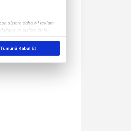
ızda sizlere daha iyi reklam
duğunu ve sizlere en iyi
liyetlerimizi karşılamak
Tümünü Kabul Et
ar gösterilmeyecektir."
çerezler kullanılmaktadır. Bu
u hizmetlerinin sunulması
i ve sizlere yönelik
nılacaktır.
kin detaylı bilgi için Ayarlar
ak ve sitemizde ilgili