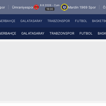
8.8.2026 - Cum
niyespor
Mardin 1969 Spor
Özbelsan Siva
19:00
NERBAHÇE
GALATASARAY
TRABZONSPOR
FUTBOL
BASKETB
Beşiktaş
A
Fenerbahçe
A
NERBAHÇE
GALATASARAY
TRABZONSPOR
FUTBOL
BAS
Galatasaray
A
Trabzonspor
A
Futbol
A
Basketbol
Ziraat Türkiye Kupası
DİZİ
Diğer Sporlar