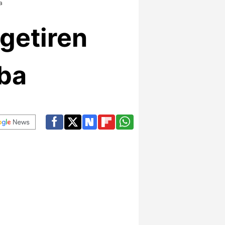
a
 getiren
ba