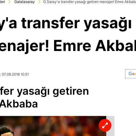
eri
Galatasaray
G.Saray'a transfer yasağı getiren menajer! Emre Akbab
'a transfer yasağı
enajer! Emre Akba
 07.09.2018 10:51
fer yasağı getiren
 Akbaba