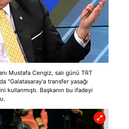
 çerezlerle ilgili bilgi almak için lütfen
tıklayınız
.
anı Mustafa Cengiz, salı günü TRT
da "Galatasaray'a transfer yasağı
ni kullanmıştı. Başkanın bu ifadeyi
u.