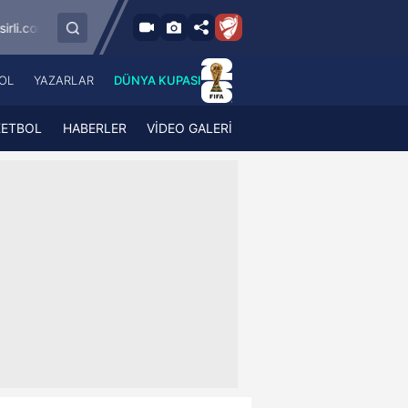
9.8.2026 - Paz
gümrük
SMS Grup Sarıyerspor
Muğlaspor
19:00
OL
YAZARLAR
DÜNYA KUPASI
 Haber
A Haber Radyo
 Spor
A Spor Radyo
KETBOL
HABERLER
VİDEO GALERİ
TV
A News Radio
2TV
Radyo Turkuvaz
para
Turkuvaz Romantik
Turkuvaz Efsane
Vav Tv
Radyo Soft
Radyo Energy
Turkuvaz Anadolu