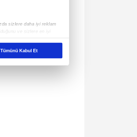
ızda sizlere daha iyi reklam
duğunu ve sizlere en iyi
liyetlerimizi karşılamak
Tümünü Kabul Et
ar gösterilmeyecektir."
çerezler kullanılmaktadır. Bu
u hizmetlerinin sunulması
i ve sizlere yönelik
nılacaktır.
kin detaylı bilgi için Ayarlar
ak ve sitemizde ilgili