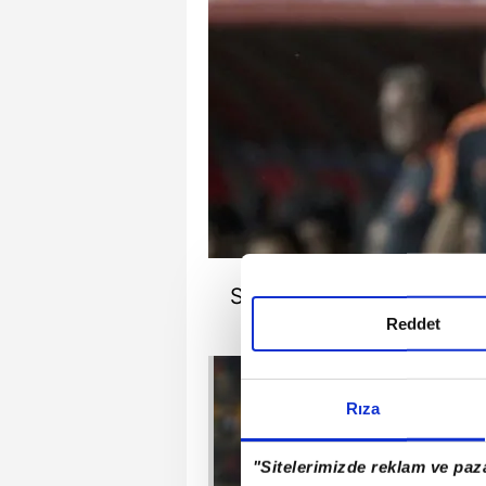
Sabri`siz Galatasaray bir 
Reddet
Rıza
"Sitelerimizde reklam ve paza