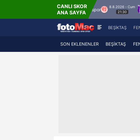
CANLI SKOR
8.8.2026 - Cum
spor
Hesap.com Antalyaspor
Keçiörengücü
ANA SAYFA
21:30
BEŞİKTAŞ
FE
SON EKLENENLER
BEŞİKTAŞ
FE