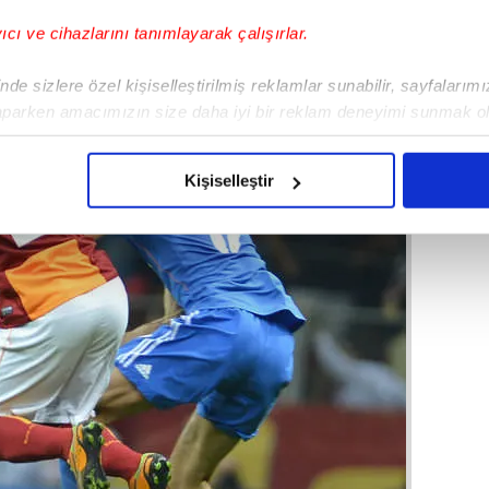
yıcı ve cihazlarını tanımlayarak çalışırlar.
de sizlere özel kişiselleştirilmiş reklamlar sunabilir, sayfalarım
aparken amacımızın size daha iyi bir reklam deneyimi sunmak ol
imizden gelen çabayı gösterdiğimizi ve bu noktada, reklamların ma
olduğunu sizlere hatırlatmak isteriz.
Kişiselleştir
çerezlere izin vermedikleri takdirde, kullanıcılara hedefli reklaml
abilmek için İnternet Sitemizde kendimize ve üçüncü kişilere ait 
isel verileriniz işlenmekte olup gerekli olan çerezler bilgi toplum
 çerezler, sitemizin daha işlevsel kılınması ve kişiselleştirilmes
 yapılması, amaçlarıyla sınırlı olarak açık rızanız dahilinde kulla
aşağıda yer alan panel vasıtasıyla belirleyebilirsiniz. Çerezlere iliş
lgilendirme Metnimizi
ziyaret edebilirsiniz.
Korunması Kanunu uyarınca hazırlanmış Aydınlatma Metnimizi okum