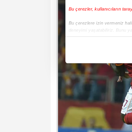
Bu çerezler, kullanıcıların tara
Bu çerezlere izin vermeniz halin
deneyimi yaşatabiliriz. Bunu y
içerikleri sunabilmek adına el
noktasında tek gelir kalemimiz 
Her halükârda, kullanıcılar, bu 
Sizlere daha iyi bir hizmet sun
çerezler vasıtasıyla çeşitli kiş
amacıyla kullanılmaktadır. Diğer
reklam/pazarlama faaliyetlerinin
Çerezlere ilişkin tercihlerinizi 
butonuna tıklayabilir,
Çerez Bi
6698 sayılı Kişisel Verilerin 