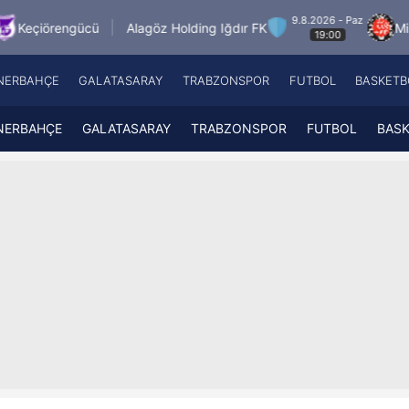
9.8.2026 - Paz
Alagöz Holding Iğdır FK
Misirli.com.tr Kara
19:00
NERBAHÇE
GALATASARAY
TRABZONSPOR
FUTBOL
BASKETB
Beşiktaş
A
Fenerbahçe
A
NERBAHÇE
GALATASARAY
TRABZONSPOR
FUTBOL
BAS
Galatasaray
A
Trabzonspor
A
Futbol
A
Basketbol
Ziraat Türkiye Kupası
DİZİ
Diğer Sporlar