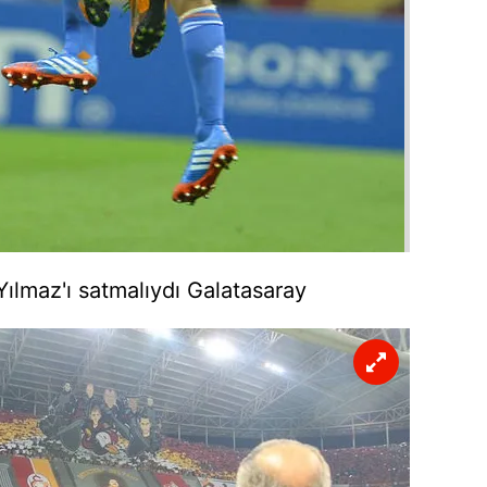
 çerezlerle ilgili bilgi almak için lütfen
tıklayınız
.
ılmaz'ı satmalıydı Galatasaray