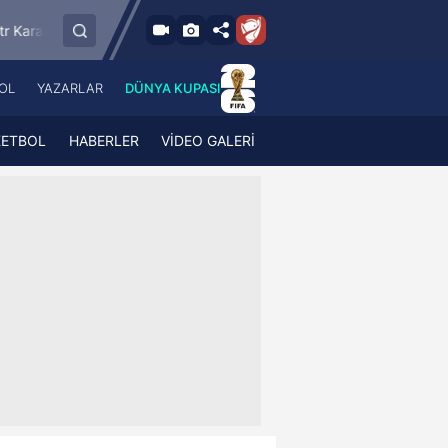
9.8.2026 - Paz
SMS Grup Sarıyerspor
Muğlaspor
Vansp
19:00
OL
YAZARLAR
DÜNYA KUPASI
 Haber
A Haber Radyo
 Spor
A Spor Radyo
KETBOL
HABERLER
VİDEO GALERİ
TV
A News Radio
2TV
Radyo Turkuvaz
para
Turkuvaz Romantik
Turkuvaz Efsane
Vav Tv
Radyo Soft
Radyo Energy
Turkuvaz Anadolu