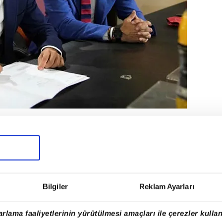
rü Monchi, Liverpool'u 4-2 mağlup
çı 5-2 kaybetmeleri sebebiyle
enmelerinin ardından önemli
arının tamamı;
Bilgiler
Reklam Ayarları
rlama faaliyetlerinin yürütülmesi amaçları ile çerezler kullan