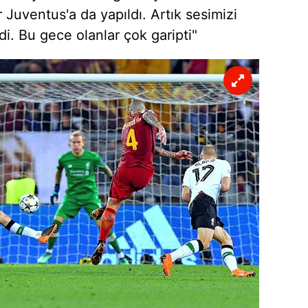
 çerezlerle ilgili bilgi almak için lütfen
tıklayınız
.
 Juventus'a da yapıldı. Artık sesimizi
i. Bu gece olanlar çok garipti"