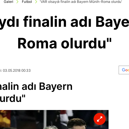
Galeri
Futbol
'VAR olsaydı finalin adı Bayern Münih-Roma olurdu'
ydı finalin adı Bay
Roma olurdu"
i: 03.05.2018 00:33
nalin adı Bayern
urdu"