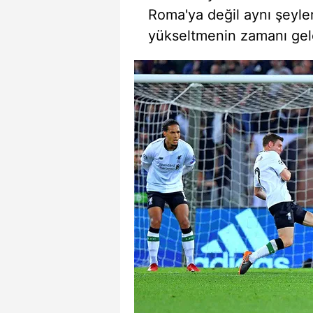
mevzuata uygun olarak kullanılan
Roma'ya değil aynı şeyler
yükseltmenin zamanı geld