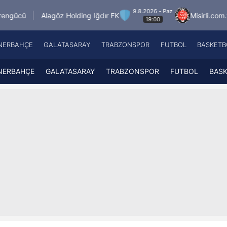
9.8.2026 - Paz
göz Holding Iğdır FK
Misirli.com.tr Karagümrük
19:00
NERBAHÇE
GALATASARAY
TRABZONSPOR
FUTBOL
BASKETB
Beşiktaş
A
Fenerbahçe
A
NERBAHÇE
GALATASARAY
TRABZONSPOR
FUTBOL
BAS
Galatasaray
A
Trabzonspor
A
Futbol
A
Basketbol
Ziraat Türkiye Kupası
DİZİ
Diğer Sporlar