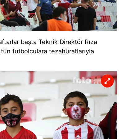
 çerezlerle ilgili bilgi almak için lütfen
tıklayınız
.
tarlar başta Teknik Direktör Rıza
ün futbolculara tezahüratlarıyla