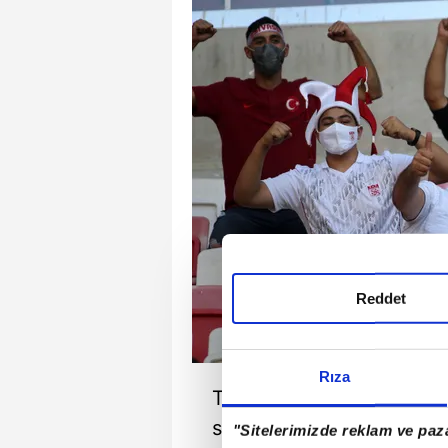
Reddet
Rıza
Türkiye'de korona virüs 
seyircisiz oynanacağının
"Sitelerimizde reklam ve paza