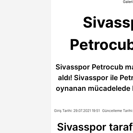
Galeri
Sivassp
Petrocub
Sivasspor Petrocub maçı
aldı! Sivasspor ile P
oynanan mücadelede kır
Giriş Tarihi: 29.07.2021 19:51
Güncelleme Tarihi:
Sivasspor taraft