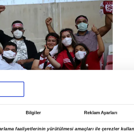
Bilgiler
Reklam Ayarları
önlemleri kapsamında maçların
 açıklamasından uzun bir ara sonra
rlama faaliyetlerinin yürütülmesi amaçları ile çerezler kullan