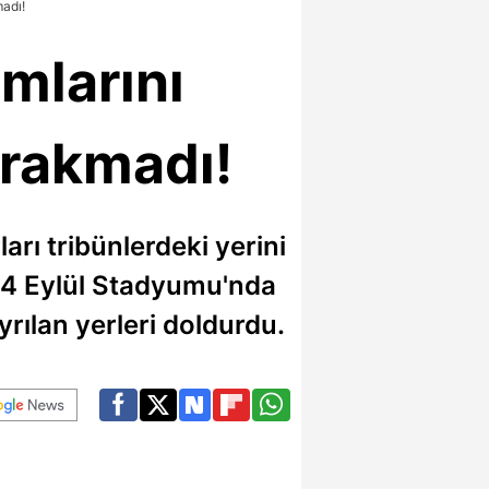
madı!
ımlarını
ırakmadı!
arı tribünlerdeki yerini
s 4 Eylül Stadyumu'nda
rılan yerleri doldurdu.