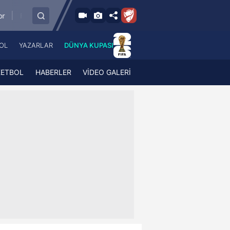
11.8.2026 - Sal
t Almaty
PFC Levski Sofya
Sabah Masazir
18:00
OL
YAZARLAR
DÜNYA KUPASI
 Haber
A Haber Radyo
 Spor
A Spor Radyo
KETBOL
HABERLER
VİDEO GALERİ
TV
A News Radio
2TV
Radyo Turkuvaz
para
Turkuvaz Romantik
Turkuvaz Efsane
Vav Tv
Radyo Soft
Radyo Energy
Turkuvaz Anadolu