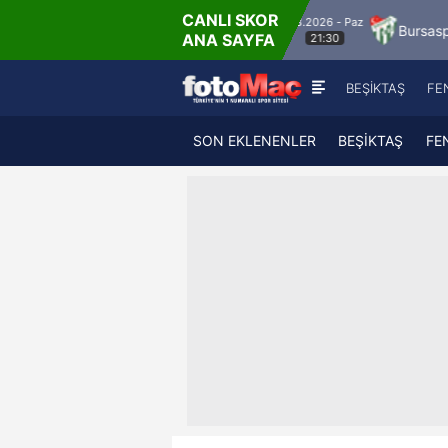
CANLI SKOR
9.8.2026 - Paz
spor
Sipay Bodrum FK
Bursaspor
Siltaş 
ANA SAYFA
21:30
BEŞİKTAŞ
FE
SON EKLENENLER
BEŞİKTAŞ
FE