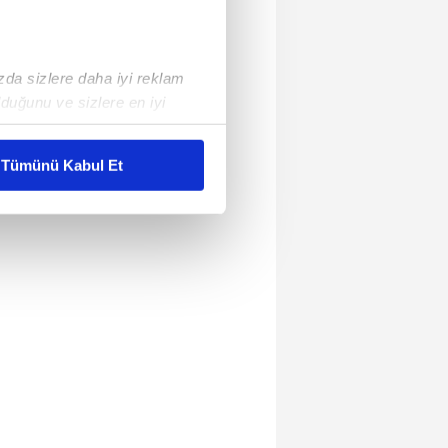
ızda sizlere daha iyi reklam
duğunu ve sizlere en iyi
liyetlerimizi karşılamak
Tümünü Kabul Et
ar gösterilmeyecektir."
çerezler kullanılmaktadır. Bu
u hizmetlerinin sunulması
i ve sizlere yönelik
nılacaktır.
kin detaylı bilgi için Ayarlar
ak ve sitemizde ilgili