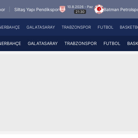
10.8.2026 - Paz
Yapı Pendikspor
Batman Petrolspor
FC Kaira
21:30
NERBAHÇE
GALATASARAY
TRABZONSPOR
FUTBOL
BASKETB
Beşiktaş
A
Fenerbahçe
A
NERBAHÇE
GALATASARAY
TRABZONSPOR
FUTBOL
BAS
Galatasaray
A
Trabzonspor
A
Futbol
A
Basketbol
Ziraat Türkiye Kupası
DİZİ
Diğer Sporlar