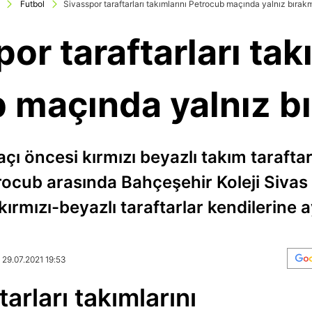
Futbol
Sivasspor taraftarları takımlarını Petrocub maçında yalnız bırak
or taraftarları tak
 maçında yalnız b
 öncesi kırmızı beyazlı takım taraftarl
etrocub arasında Bahçeşehir Koleji Siva
mızı-beyazlı taraftarlar kendilerine ay
 29.07.2021 19:53
arları takımlarını