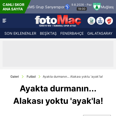
CANLI SKOR
9.8.2026 - Paz
S Grup Sarıyerspor
Muğlaspor
Vanspor
ANA SAYFA
19:00
SON EKLENENLER
BEŞİKTAŞ
FENERBAHÇE
GALATASARAY
Galeri
Futbol
Ayakta durmanın... Alakası yoktu 'ayak'la!
Ayakta durmanın...
Alakası yoktu 'ayak'la!