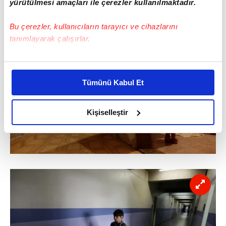
yürütülmesi amaçları ile çerezler kullanılmaktadır.
Bu çerezler, kullanıcıların tarayıcı ve cihazlarını
tanımlayarak çalışırlar.
Bu çerezlere izin vermeniz halinde sizlere özel
kişiselleştirilmiş reklamlar sunabilir, sayfalarımızda sizlere
Tümünü Kabul Et
daha iyi reklam deneyimi yaşatabiliriz. Bunu yaparken
amacımızın size daha iyi bir reklam deneyimi sunmak
olduğunu ve sizlere en iyi içerikleri sunabilmek adına
Kişiselleştir
elimizden gelen çabayı gösterdiğimizi ve bu noktada,
reklamların maliyetlerimizi karşılamak noktasında tek gelir
kalemimiz olduğunu sizlere hatırlatmak isteriz.
Her halükârda, kullanıcılar, bu çerezlere izin vermedikleri
takdirde, kullanıcılara hedefli reklamlar
gösterilmeyecektir."
Sizlere daha iyi bir hizmet sunabilmek için İnternet