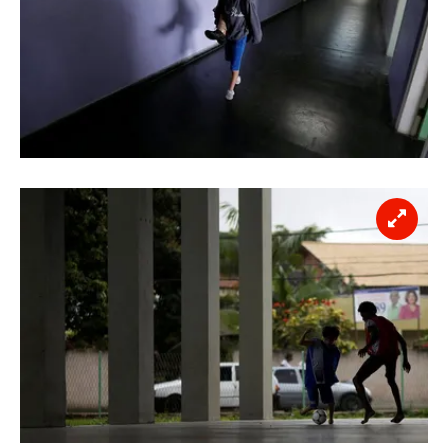
Sitemizde kendimize ve üçüncü kişilere ait çerezler
kullanılmaktadır. Bu çerezler vasıtasıyla çeşitli kişisel
verileriniz işlenmekte olup gerekli olan çerezler bilgi
toplumu hizmetlerinin sunulması amacıyla
kullanılmaktadır. Diğer çerezler, sitemizin daha işlevsel
kılınması ve kişiselleştirilmesi ve sizlere yönelik
reklam/pazarlama faaliyetlerinin yapılması, amaçlarıyla
sınırlı olarak açık rızanız dahilinde kullanılacaktır.
Çerezlere ilişkin tercihlerinizi aşağıda yer alan panel
vasıtasıyla belirleyebilirsiniz. Çerezlere ilişkin detaylı bilgi
için Ayarlar butonuna tıklayabilir,
Çerez Bilgilendirme
Metnimizi
ziyaret edebilirsiniz.
6698 sayılı Kişisel Verilerin Korunması Kanunu uyarınca
hazırlanmış Aydınlatma Metnimizi okumak ve sitemizde
ilgili mevzuata uygun olarak kullanılan çerezlerle ilgili bilgi
almak için lütfen
tıklayınız
.