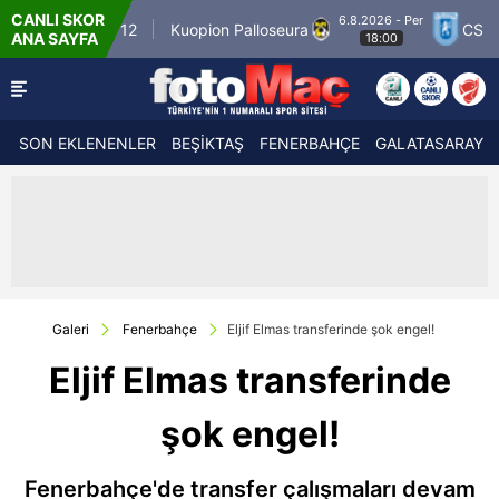
CANLI SKOR
6.8.2026 - Per
r Match 12
Kuopion Palloseura
CS Universita
ANA SAYFA
18:00
SON EKLENENLER
BEŞİKTAŞ
FENERBAHÇE
GALATASARAY
Galeri
Fenerbahçe
Eljif Elmas transferinde şok engel!
Eljif Elmas transferinde
şok engel!
Fenerbahçe'de transfer çalışmaları devam