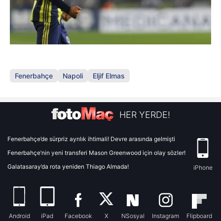
Fenerbahçe
Napoli
Eljif Elmas
HER YERDE!
Fenerbahçe’de sürpriz ayrılık ihtimali! Devre arasında gelmişti
Fenerbahçe’nin yeni transferi Mason Greenwood için olay sözler!
Galatasaray’da rota yeniden Thiago Almada!
iPhone
Android
iPad
Facebook
X
NSosyal
Instagram
Flipboard