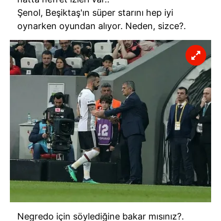
Sitemizde kendimize ve üçüncü kişilere ait çerezler
Şenol, Beşiktaş'ın süper starını hep iyi
kullanılmaktadır. Bu çerezler vasıtasıyla çeşitli kişisel
oynarken oyundan alıyor. Neden, sizce?.
verileriniz işlenmekte olup gerekli olan çerezler bilgi
toplumu hizmetlerinin sunulması amacıyla
kullanılmaktadır. Diğer çerezler, sitemizin daha işlevsel
kılınması ve kişiselleştirilmesi ve sizlere yönelik
reklam/pazarlama faaliyetlerinin yapılması, amaçlarıyla
sınırlı olarak açık rızanız dahilinde kullanılacaktır.
Çerezlere ilişkin tercihlerinizi aşağıda yer alan panel
vasıtasıyla belirleyebilirsiniz. Çerezlere ilişkin detaylı bilgi
için Ayarlar butonuna tıklayabilir,
Çerez Bilgilendirme
Metnimizi
ziyaret edebilirsiniz.
6698 sayılı Kişisel Verilerin Korunması Kanunu uyarınca
hazırlanmış Aydınlatma Metnimizi okumak ve sitemizde
ilgili mevzuata uygun olarak kullanılan çerezlerle ilgili bilgi
almak için lütfen
tıklayınız
.
Negredo için söylediğine bakar mısınız?.