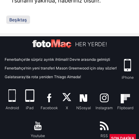
Tsunami yakında, haberiniz olsun!.
Beşiktaş
HER YERDE!
Fenerbahçe’de sürpriz ayrılık ihtimali! Devre arasında gelmişti
Fenerbahçe’nin yeni transferi Mason Greenwood için olay sözler!
Galatasaray’da rota yeniden Thiago Almada!
iPhone
Android
iPad
Facebook
X
NSosyal
Instagram
Flipboard
Youtube
RSS
SON DAKİKA