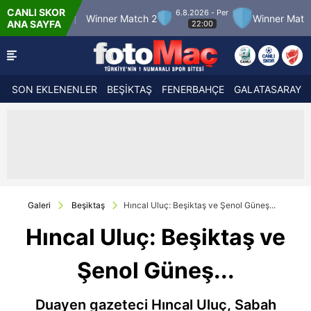
CANLI SKOR
6.8.2026 - Per
 Match 12
Winner Match 2
Winner Match 3
ANA SAYFA
22:00
SON EKLENENLER
BEŞİKTAŞ
FENERBAHÇE
GALATASARAY
Galeri
Beşiktaş
Hıncal Uluç: Beşiktaş ve Şenol Güneş...
Hıncal Uluç: Beşiktaş ve
Şenol Güneş...
Duayen gazeteci Hıncal Uluç, Sabah