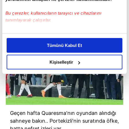
çekiniyor ama "güneş" de balçıkla
sıvanmıyor..
Bu çerezler, kullanıcıların tarayıcı ve cihazlarını
tanımlayarak çalışırlar.
Bu çerezlere izin vermeniz halinde sizlere özel
kişiselleştirilmiş reklamlar sunabilir, sayfalarımızda sizlere
Tümünü Kabul Et
daha iyi reklam deneyimi yaşatabiliriz. Bunu yaparken
amacımızın size daha iyi bir reklam deneyimi sunmak
olduğunu ve sizlere en iyi içerikleri sunabilmek adına
Kişiselleştir
elimizden gelen çabayı gösterdiğimizi ve bu noktada,
reklamların maliyetlerimizi karşılamak noktasında tek gelir
kalemimiz olduğunu sizlere hatırlatmak isteriz.
Her halükârda, kullanıcılar, bu çerezlere izin vermedikleri
takdirde, kullanıcılara hedefli reklamlar
gösterilmeyecektir."
Geçen hafta Quaresma'nın oyundan alındığı
sahneye bakın.. Portekizli'nin suratında öfke,
Sizlere daha iyi bir hizmet sunabilmek için İnternet
hatta nefret izleri var..