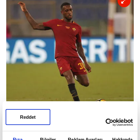
Reddet
BENFİCA PİYASAYI KIZIŞTIRIYOR
Akşam'ın haberine göre; Satış garantili bir
Rıza
Bilgiler
Reklam Ayarları
Hakkında