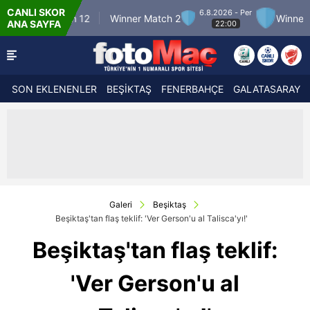
CANLI SKOR
6.8.2026 - Per
r Match 12
Winner Match 2
Winner Match 3
ANA SAYFA
22:00
SON EKLENENLER
BEŞİKTAŞ
FENERBAHÇE
GALATASARAY
Galeri
Beşiktaş
Beşiktaş'tan flaş teklif: 'Ver Gerson'u al Talisca'yı!'
Beşiktaş'tan flaş teklif:
'Ver Gerson'u al