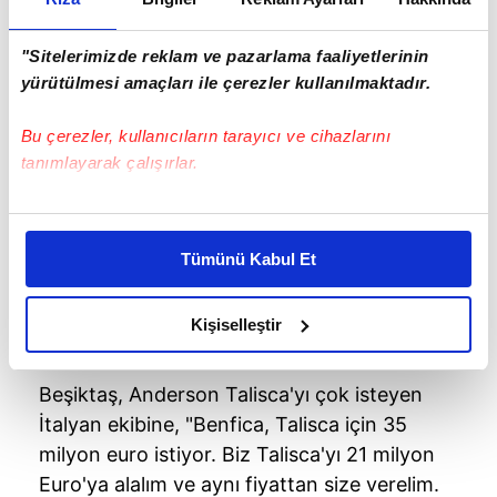
protokol için arayışta olan Beşiktaş'ın son
olarak İtalyan ekibi Roma ile masaya
"Sitelerimizde reklam ve pazarlama faaliyetlerinin
oturduğu ve Gerson'la takas konusunda
yürütülmesi amaçları ile çerezler kullanılmaktadır.
görüşmeler yaptığı öne sürüldü.
Bu çerezler, kullanıcıların tarayıcı ve cihazlarını
tanımlayarak çalışırlar.
Bu çerezlere izin vermeniz halinde sizlere özel
kişiselleştirilmiş reklamlar sunabilir, sayfalarımızda sizlere
Tümünü Kabul Et
daha iyi reklam deneyimi yaşatabiliriz. Bunu yaparken
amacımızın size daha iyi bir reklam deneyimi sunmak
olduğunu ve sizlere en iyi içerikleri sunabilmek adına
Kişiselleştir
elimizden gelen çabayı gösterdiğimizi ve bu noktada,
reklamların maliyetlerimizi karşılamak noktasında tek gelir
Beşiktaş, Anderson Talisca'yı çok isteyen
kalemimiz olduğunu sizlere hatırlatmak isteriz.
İtalyan ekibine, "Benfica, Talisca için 35
milyon euro istiyor. Biz Talisca'yı 21 milyon
Her halükârda, kullanıcılar, bu çerezlere izin vermedikleri
Euro'ya alalım ve aynı fiyattan size verelim.
takdirde, kullanıcılara hedefli reklamlar