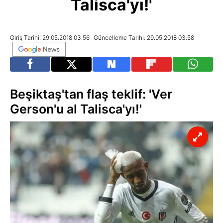
Talisca'yı!'
Giriş Tarihi: 29.05.2018 03:56
Güncelleme Tarihi: 29.05.2018 03:58
Beşiktaş'tan flaş teklif: 'Ver
Gerson'u al Talisca'yı!'