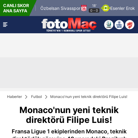
CANLI SKOR
18'
in 1969 Spor
Özbelsan Sivasspor
Esenler Erokspo
ANA SAYFA
0
-
0
Haberler
Futbol
Monaco'nun yeni teknik direktörü Filipe Luis!
Monaco'nun yeni teknik
direktörü Filipe Luis!
Fransa Ligue 1 ekiplerinden Monaco, teknik