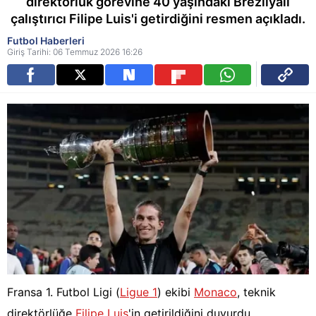
direktörlük görevine 40 yaşındaki Brezilyalı
çalıştırıcı Filipe Luis'i getirdiğini resmen açıkladı.
Futbol Haberleri
Giriş Tarihi: 06 Temmuz 2026 16:26
Fransa 1. Futbol Ligi (
Ligue 1
) ekibi
Monaco
, teknik
direktörlüğe
Filipe Luis
'in getirildiğini duyurdu.