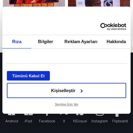
Rıza
Bilgiler
Reklam Ayarları
Hakkında
HER YERDE!
Fenerbahçe’de sürpriz ayrılık ihtimali! Devre arasında gelmişti
Tümünü Kabul Et
Fenerbahçe’nin yeni transferi Mason Greenwood için olay sözler!
Kişiselleştir
Galatasaray’da rota yeniden Thiago Almada!
iPhone
Seçime İzin Ver
Android
iPad
Facebook
X
NSosyal
Instagram
Flipboard