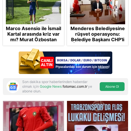
Marco Asensio ile İsmail
Menderes Belediyesine
Kartal arasında kriz var
rüşvet operasyonu:
mı? Murat Özbostan
Belediye Başkanı CHP'li
analiz etti: Egoları da
İlkay Çiçek tutuklandı
yönetmelisiniz
Son dakika spor haberlerinden haberdar
olmak için
Google News
fotomac.com.tr
'ye
Abone Ol
abone olun.
Reddet