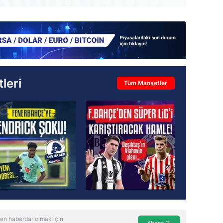
leri
Tüm Manşetler
en haberdar olmak için
Abone Ol