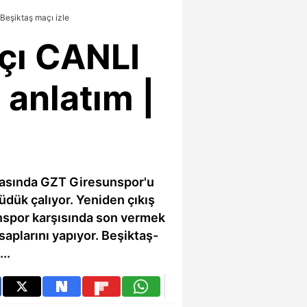
 Beşiktaş maçı izle
çı CANLI
 anlatım |
hasında GZT Giresunspor'u
ük çalıyor. Yeniden çıkış
unspor karşısında son vermek
aplarını yapıyor. Beşiktaş-
..