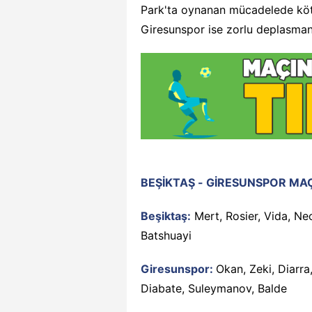
Park'ta oynanan mücadelede kötü
Giresunspor ise zorlu deplasman
BEŞİKTAŞ - GİRESUNSPOR MAÇI
Beşiktaş:
Mert, Rosier, Vida, Nec
Batshuayi
Giresunspor:
Okan, Zeki, Diarra
Diabate, Suleymanov, Balde