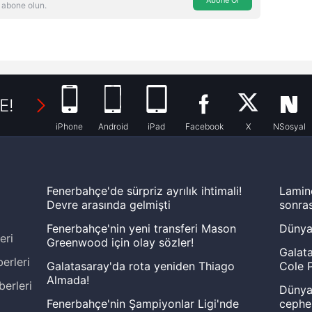
 abone olun.
E!
iPhone
Android
iPad
Facebook
X
NSosyal
Fenerbahçe'de sürpriz ayrılık ihtimali!
Lamin
Devre arasında gelmişti
sonras
Fenerbahçe'nin yeni transferi Mason
Dünya
eri
Greenwood için olay sözler!
Galata
erleri
Galatasaray'da rota yeniden Thiago
Cole P
Almada!
berleri
Dünya 
Fenerbahçe'nin Şampiyonlar Ligi'nde
cephe