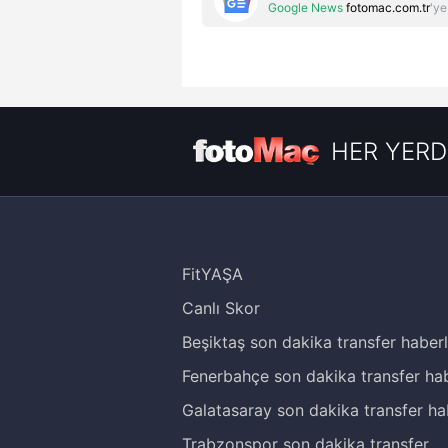
Google News
fotomac.com.tr
'ye
HER YERD
FitYAŞA
Canlı Skor
Beşiktaş son dakika transfer haberl
Fenerbahçe son dakika transfer hab
Galatasaray son dakika transfer ha
Trabzonspor son dakika transfer