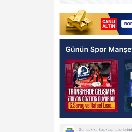
Günün Spor Manşet
Son dakika Beşiktaş haberlerind