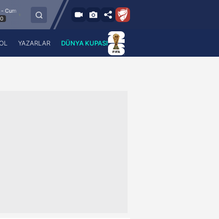
8.8.2026 - Cum
Esenler Erokspor
Hesap.com Antalyaspor
21:30
OL
YAZARLAR
DÜNYA KUPASI
 Haber
A Haber Radyo
 Spor
A Spor Radyo
TV
A News Radio
2TV
Radyo Turkuvaz
para
Turkuvaz Romantik
Turkuvaz Efsane
Vav Tv
Radyo Soft
Radyo Energy
Turkuvaz Anadolu