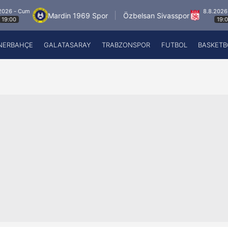
m
8.8.2026 - Cum
Mardin 1969 Spor
Özbelsan Sivasspor
19:00
NERBAHÇE
GALATASARAY
TRABZONSPOR
FUTBOL
BASKETB
Beşiktaş
A
Fenerbahçe
A
Galatasaray
A
Trabzonspor
A
Futbol
A
Basketbol
Ziraat Türkiye Kupası
DİZİ
Diğer Sporlar