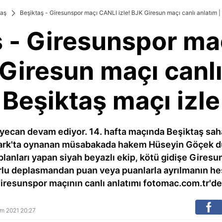
taş
Beşiktaş - Giresunspor maçı CANLI izle! BJK Giresun maçı canlı anlatım |
ş - Giresunspor ma
 Giresun maçı canlı
Beşiktaş maçı izle
eyecan devam ediyor. 14. hafta maçında Beşiktaş sa
ark'ta oynanan müsabakada hakem Hüseyin Göçek düd
planları yapan siyah beyazlı ekip, kötü gidişe Gires
orlu deplasmandan puan veya puanlarla ayrılmanın hes
iresunspor maçının canlı anlatımı fotomac.com.tr'de.
sım 2021 20:27