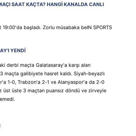
MAÇI SAAT KAÇTA? HANGİ KANALDA CANLI
at 19:00'da başladı. Zorlu müsabaka beIN SPORTS
Y'I YENDİ
aki derbi maçta Galatasaray'a karşı alan
3 maçta galibiyete hasret kaldı. Siyah-beyazlı
r'a 1-0, Trabzon'a 2-1 ve Alanyaspor'a da 2-0
kez üst üste 3 maçtan puansız döndü ve zirveyle
yemedi.
!