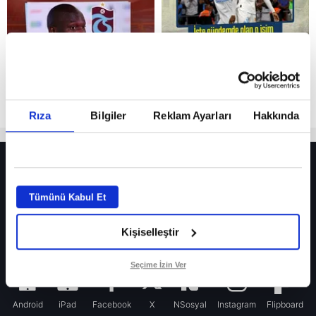
Rıza
Bilgiler
Reklam Ayarları
Hakkında
HER YERDE!
Fenerbahçe’de sürpriz ayrılık ihtimali! Devre arasında gelmişti
Tümünü Kabul Et
Fenerbahçe’nin yeni transferi Mason Greenwood için olay sözler!
Kişiselleştir
Galatasaray’da rota yeniden Thiago Almada!
iPhone
Seçime İzin Ver
Android
iPad
Facebook
X
NSosyal
Instagram
Flipboard