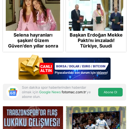
Selena hayranları
Başkan Erdoğan Mekke
şaşkın! Gizem
Paktı'nı imzaladı!
Güven'den yıllar sonra
Türkiye, Suudi
gelen Cansu Demirci
Arabistan ve
itirafı! "Konuşmuyoruz"
Pakistan'dan stratejik
güvenlik adımı:
Anlaşmanın tüm
detayları
Son dakika spor haberlerinden haberdar
olmak için
Google News
fotomac.com.tr
'ye
Abone Ol
abone olun.
Reddet