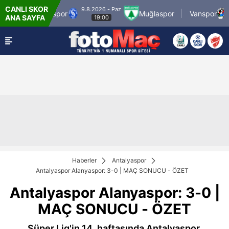
CANLI SKOR
9.8.2026 - Paz
9.8
rup Sarıyerspor
Muğlaspor
Vanspor
ANA SAYFA
19:00
Haberler
Antalyaspor
Antalyaspor Alanyaspor: 3-0 | MAÇ SONUCU - ÖZET
Antalyaspor Alanyaspor: 3-0 |
MAÇ SONUCU - ÖZET
Süper Lig'in 14. haftasında Antalyaspor,