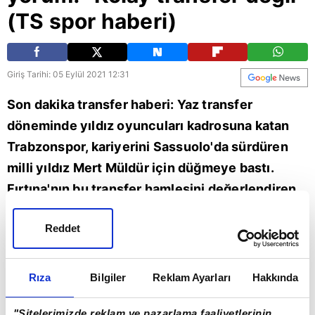
(TS spor haberi)
Giriş Tarihi: 05 Eylül 2021 12:31
Son dakika transfer haberi: Yaz transfer
döneminde yıldız oyuncuları kadrosuna katan
Trabzonspor, kariyerini Sassuolo'da sürdüren
milli yıldız Mert Müldür için düğmeye bastı.
Fırtına'nın bu transfer hamlesini değerlendiren
A Spor yorumcusu Hamdi Aslan,
Reddet
"Trabzonspor'da sol bek problemi var diyenlere
katılmıyorum. İsmail'in performansı yukarı
çıkacaktır, Trondsen de var o bölgede. Mert
Rıza
Bilgiler
Reklam Ayarları
Hakkında
Müldür transferi de çok kolay bir transfer değil."
"Sitelerimizde reklam ve pazarlama faaliyetlerinin