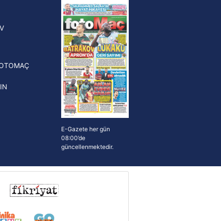
yonluk yüzüğü verilecek
n Crespo, Meksika Ligi
V
erinden Atlas'ın yeni teknik
törü oldu
FOTOMAÇ
IN
E-Gazete her gün
08:00’de
güncellenmektedir.