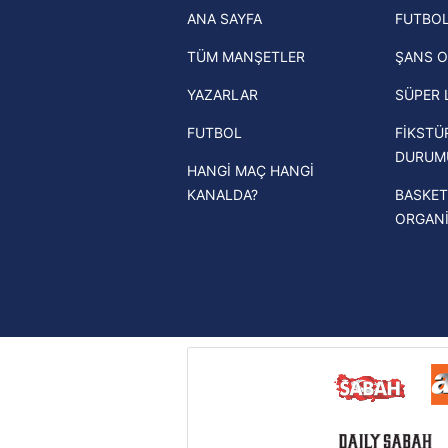
ANA SAYFA
FUTBOL
haberleri
mevzuata uygun olarak kullanılan
TÜM MANŞETLER
ŞANS O
Trendyol Süper Lig haberleri
YAZARLAR
SÜPER 
Ziraat Türkiye Kupası haberleri
FUTBOL
FİKSTÜ
UEFA Şampiyonlar Ligi haberleri
DURUM
HANGİ MAÇ HANGİ
UEFA Avrupa Ligi haberleri
KANALDA?
BASKET
UEFA Konferans Ligi haberleri
ORGAN