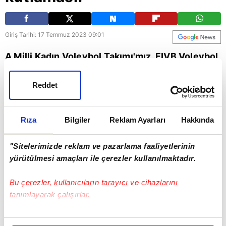
Giriş Tarihi: 17 Temmuz 2023 09:01
A Milli Kadın Voleybol Takımı'mız, FIVB Voleybol
Milletler Ligi finalinde Çin'i 3-1 mağlup ederek
Reddet
şampiyon oldu. Filenin Sultanları, şampiyonluğu
erik dalıyla kutladı.
Rıza
Bilgiler
Reklam Ayarları
Hakkında
"Sitelerimizde reklam ve pazarlama faaliyetlerinin
yürütülmesi amaçları ile çerezler kullanılmaktadır.
Bu çerezler, kullanıcıların tarayıcı ve cihazlarını
tanımlayarak çalışırlar.
Bu çerezlere izin vermeniz halinde sizlere özel