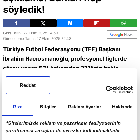
söyledik!
Giriş Tarihi: 27 Ekim 2025 14:50
Güncelleme Tarihi: 27 Ekim 2025 22:48
Türkiye Futbol Federasyonu (TFF) Başkanı
İbrahim Hacıosmanoğlu, profesyonel liglerde
görev yapan 571 hakemden 371'inin bahis
hesabının olduğunu, 152'sinin ise aktif şekilde
Reddet
bahis oynadığını açıkladı. Fenerbahçe Başkanı
Sadettin Saran da konuyla ilgili çarpıcı
açıklamalarda bulundu. İşte o sözler...
Rıza
Bilgiler
Reklam Ayarları
Hakkında
Türkiye
Futbol
Fenerbahçe
TFF
"Sitelerimizde reklam ve pazarlama faaliyetlerinin
yürütülmesi amaçları ile çerezler kullanılmaktadır.
İbrahim Hacıosmanoğlu
Türkiye Futbol Federasyonu