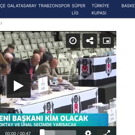
ÇE
GALATASARAY
TRABZONSPOR
SÜPER
TÜRKİYE
BASK
LİG
KUPASI
k?
00:00
/
00:47