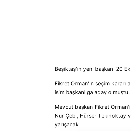
Beşiktaş'ın
yeni başkanı 20 Ekim
Fikret Orman'ın seçim kararı a
isim başkanlığa aday olmuştu.
Mevcut başkan Fikret Orman'ı
Nur Çebi, H
ürser
T
ekinoktay
v
yarışacak...