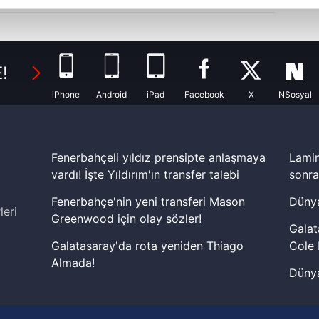
abilmek için İnternet Sitemizde kendimize ve üçüncü kişilere ait 
isel verileriniz işlenmekte olup gerekli olan çerezler bilgi toplum
 çerezler, sitemizin daha işlevsel kılınması ve kişiselleştirilmes
!
 yapılması, amaçlarıyla sınırlı olarak açık rızanız dahilinde kulla
iPhone
Android
iPad
Facebook
X
NSosyal
aşağıda yer alan panel vasıtasıyla belirleyebilirsiniz. Çerezlere iliş
lgilendirme Metnimizi
ziyaret edebilirsiniz.
Fenerbahçeli yıldız prensipte anlaşmaya
Lamin
Korunması Kanunu uyarınca hazırlanmış Aydınlatma Metnimizi okum
vardı! İşte Yıldırım'ın transfer talebi
sonra
 çerezlerle ilgili bilgi almak için lütfen
tıklayınız
.
Fenerbahçe'nin yeni transferi Mason
Dünya
leri
Greenwood için olay sözler!
Galat
Galatasaray'da rota yeniden Thiago
Cole 
Almada!
Dünya
Fenerbahçe'nin Şampiyonlar Ligi'nde
cephe
muhtemel rakibi belli oldu! Gornik
2026 