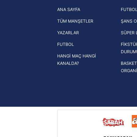
Trabzonspor son dakika transfer
ANA SAYFA
FUTBOL
haberleri
TÜM MANŞETLER
ŞANS O
Trendyol Süper Lig haberleri
YAZARLAR
SÜPER 
Ziraat Türkiye Kupası haberleri
FUTBOL
FİKSTÜ
UEFA Şampiyonlar Ligi haberleri
DURUM
HANGİ MAÇ HANGİ
UEFA Avrupa Ligi haberleri
KANALDA?
BASKET
UEFA Konferans Ligi haberleri
ORGAN