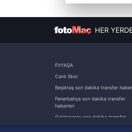
Sizlere daha iyi bir hizmet sun
çerezler vasıtasıyla çeşitli kiş
amacıyla kullanılmaktadır. Diğer
HER YERDE
reklam/pazarlama faaliyetlerinin
Çerezlere ilişkin tercihlerinizi 
butonuna tıklayabilir,
Çerez Bi
FitYAŞA
6698 sayılı Kişisel Verilerin 
mevzuata uygun olarak kullanılan
Canlı Skor
Beşiktaş son dakika transfer haber
Fenerbahçe son dakika transfer
haberleri
Galatasaray son dakika transfer
haberleri