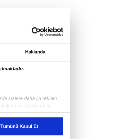
Hakkında
ılmaktadır.
ızda sizlere daha iyi reklam
duğunu ve sizlere en iyi
liyetlerimizi karşılamak
Tümünü Kabul Et
ar gösterilmeyecektir."