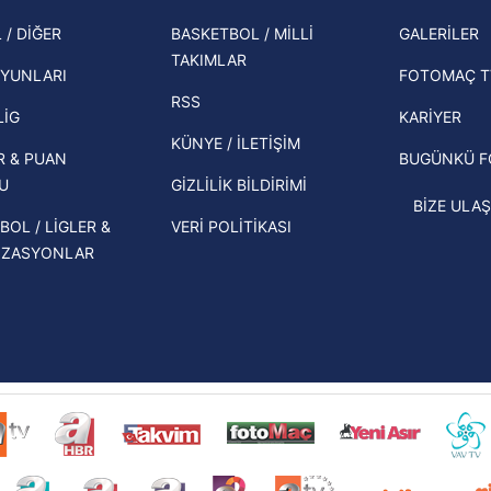
Zabrze'yi elerlerse...
şampi
 / DİĞER
BASKETBOL / MİLLİ
GALERİLER
İspanya-Arjantin finalinin ardından dış
TAKIMLAR
Herna
basından gündem olan manşetler!
YUNLARI
FOTOMAÇ T
ekipl
RSS
Beşiktaş'ın UEFA Avrupa Ligi'nde 3. Ön
direk
LİG
KARİYER
Eleme Turu muhtemel rakipleri belli
KÜNYE / İLETİŞİM
R & PUAN
BUGÜNKÜ 
oldu!
U
GİZLİLİK BİLDİRİMİ
BİZE ULAŞ
BOL / LİGLER &
VERİ POLİTİKASI
İZASYONLAR