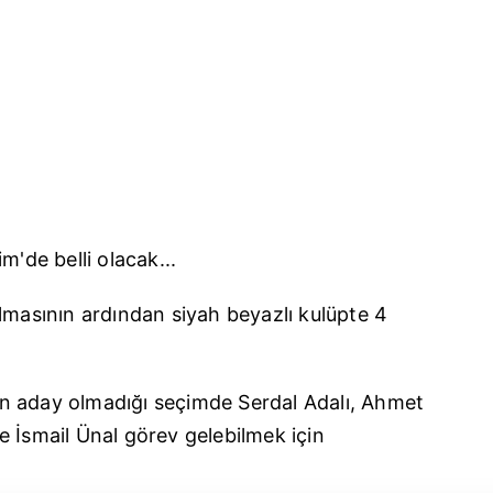
'de belli olacak...
lmasının ardından siyah beyazlı kulüpte 4
n aday olmadığı seçimde S
erdal
Adalı, Ahmet
e İ
smail
Ünal görev gelebilmek için