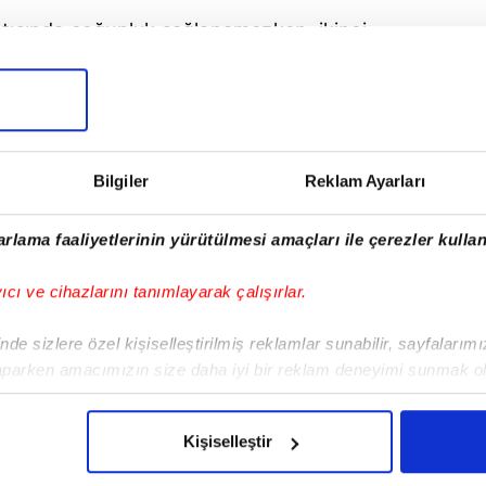
ntısında çoğunluk
sağlanamezken
, ikinci
zın pazar günü saat 10:
30'da
A
katlar
Spor
.
ürser
T
ekinoktay'ın
mayıs ayında yarıştığı
lanmıştı... 4 adayın yarışacağı bu seçimde
Bilgiler
Reklam Ayarları
göstermesi bekleniyor...
rlama faaliyetlerinin yürütülmesi amaçları ile çerezler kullan
yıcı ve cihazlarını tanımlayarak çalışırlar.
de sizlere özel kişiselleştirilmiş reklamlar sunabilir, sayfalarım
aparken amacımızın size daha iyi bir reklam deneyimi sunmak ol
imizden gelen çabayı gösterdiğimizi ve bu noktada, reklamların ma
olduğunu sizlere hatırlatmak isteriz.
Kişiselleştir
çerezlere izin vermedikleri takdirde, kullanıcılara hedefli reklaml