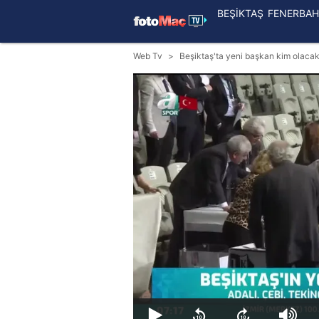
BEŞİKTAŞ
FENERBAH
Web Tv
Beşiktaş'ta yeni başkan kim olaca