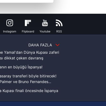
çerezler kullanılmaktadır. Bu
u hizmetlerinin sunulması
i ve sizlere yönelik
nılacaktır.
Instagram
Flipboard
Youtube
RSS
kin detaylı bilgi için Ayarlar
DAHA FAZLA
e Yamal'dan Dünya Kupası zaferi
ak ve sitemizde ilgili
sı dikkat çeken davranış
nın en büyüğü İspanya!
asaray transferi böyle bitirecek!
Palmer ve Bruno Fernandes...
 Kupası finali öncesinde İspanya
sinde can sıkan gelişme!
FIFA Dünya Kupası'nı kazanana