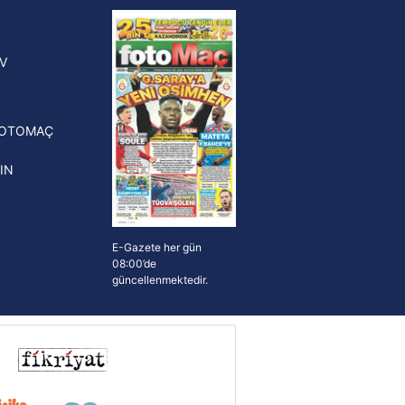
yonluk yüzüğü verilecek
n Crespo, Meksika Ligi
V
erinden Atlas'ın yeni teknik
törü oldu
FOTOMAÇ
IN
E-Gazete her gün
08:00’de
güncellenmektedir.