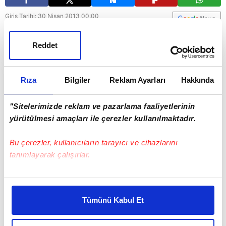
Giriş Tarihi: 30 Nisan 2013 00:00
Güncelleme Tarihi: 30 Nisan 2013 11:40
Reddet
Rıza
Bilgiler
Reklam Ayarları
Hakkında
"Sitelerimizde reklam ve pazarlama faaliyetlerinin
yürütülmesi amaçları ile çerezler kullanılmaktadır.
Bu çerezler, kullanıcıların tarayıcı ve cihazlarını
tanımlayarak çalışırlar.
Bu çerezlere izin vermeniz halinde sizlere özel
kişiselleştirilmiş reklamlar sunabilir, sayfalarımızda sizlere
Tümünü Kabul Et
daha iyi reklam deneyimi yaşatabiliriz. Bunu yaparken
amacımızın size daha iyi bir reklam deneyimi sunmak