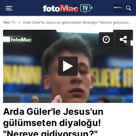
Web Tv
Arda Güler'le Jesus'un gülümseten diyaloğu! 'Nereye gidiyorsun?'
Arda Güler'le Jesus'un
gülümseten diyaloğu!
"Nereye gidiyorsun?"