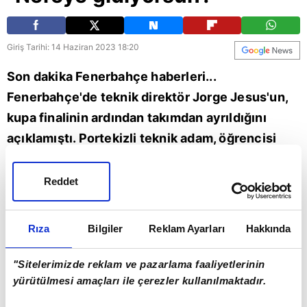
Giriş Tarihi: 14 Haziran 2023 18:20
Son dakika Fenerbahçe haberleri...
Fenerbahçe'de teknik direktör Jorge Jesus'un,
kupa finalinin ardından takımdan ayrıldığını
açıklamıştı. Portekizli teknik adam, öğrencisi
Arda Güler'le vedalaştı. Bu esnada hocasına
İngilizce "Where you go?" (Nereye gidiyorsun?)
Reddet
diyen genç yıldızın bu anları sosyal medyada
gündem oldu. (FB spor haberleri)
Rıza
Bilgiler
Reklam Ayarları
Hakkında
Arda Güler
Jorge Jesus
FB spor
Fenerbahçe
"Sitelerimizde reklam ve pazarlama faaliyetlerinin
yürütülmesi amaçları ile çerezler kullanılmaktadır.
Portekiz