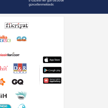
E-Gazete her gün 08:00’de
güncellenmektedir.