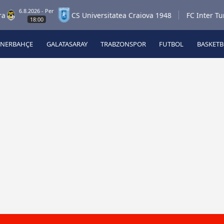
6.8.2026 - Per
CS Universitatea Craiova 1948
FC Inter Turku
18:00
ENERBAHÇE
GALATASARAY
TRABZONSPOR
FUTBOL
BASKET
Beşiktaş
A
Fenerbahçe
A
Galatasaray
A
Trabzonspor
A
Futbol
A
Basketbol
Ziraat Türkiye Kupası
DİZİ
Diğer Sporlar