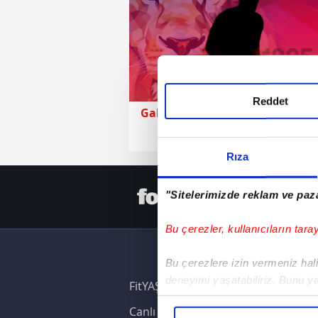
Reddet
Galatasaray
17 Haziran 2026 | Ça
Rıza
HER YERD
"Sitelerimizde reklam ve paza
Bu çerezler, kullanıcıların tara
Bu çerezlere izin vermeniz halin
deneyimi yaşatabiliriz. Bunu y
FitYAŞA
içerikleri sunabilmek adına el
Canlı Skor
noktasında tek gelir kalemimiz 