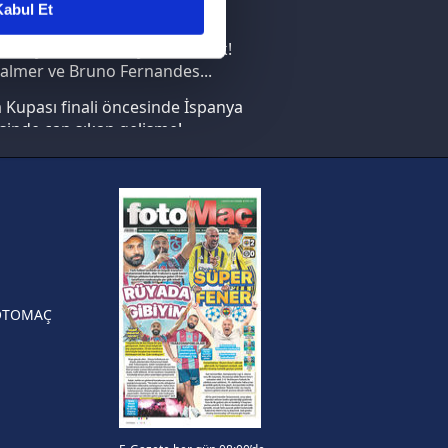
abul Et
nın en büyüğü İspanya!
ar gösterilmeyecektir."
saray transferi böyle bitirecek!
almer ve Bruno Fernandes...
çerezler kullanılmaktadır. Bu
Kupası finali öncesinde İspanya
u hizmetlerinin sunulması
sinde can sıkan gelişme!
i ve sizlere yönelik
nılacaktır.
FIFA Dünya Kupası'nı kazanana
yonluk yüzüğü verilecek
kin detaylı bilgi için Ayarlar
n Crespo, Meksika Ligi
rinden Atlas'ın yeni teknik
örü oldu
ak ve sitemizde ilgili
OTOMAÇ