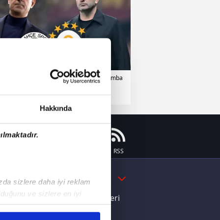
erbahçe
17 Haziran 2026 | Çarşamba
Hakkında
ılmaktadır.
Instagram
Flipboard
Youtube
RSS
DAHA FAZLA
ızda sizlere daha iyi reklam
duğunu ve sizlere en iyi
e Yamal'dan Dünya Kupası zaferi
liyetlerimizi karşılamak
ı dikkat çeken davranış