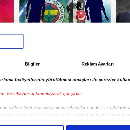
Fenerbahçe
Fen
rşamba
17 Haziran 2026 | Çarşamba
Bilgiler
Reklam Ayarları
E!
rlama faaliyetlerinin yürütülmesi amaçları ile çerezler kullan
iPhone
Android
iPad
Facebook
X
NSosyal
yıcı ve cihazlarını tanımlayarak çalışırlar.
de sizlere özel kişiselleştirilmiş reklamlar sunabilir, sayfalarım
aparken amacımızın size daha iyi bir reklam deneyimi sunmak ol
Fenerbahçe'de sürpriz ayrılık ihtimali!
Lamin
imizden gelen çabayı gösterdiğimizi ve bu noktada, reklamların ma
Devre arasında gelmişti
sonras
olduğunu sizlere hatırlatmak isteriz.