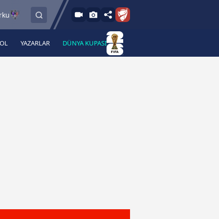
6.8.2026 - Per
6.8.2026 - Per
FC Vaduz
Jagiellonia Bialystok
18:00
19:00
BOL
YAZARLAR
DÜNYA KUPASI
 Haber
A Haber Radyo
 Spor
A Spor Radyo
TV
A News Radio
2TV
Radyo Turkuvaz
para
Turkuvaz Romantik
Turkuvaz Efsane
Vav Tv
Radyo Soft
Radyo Energy
Turkuvaz Anadolu