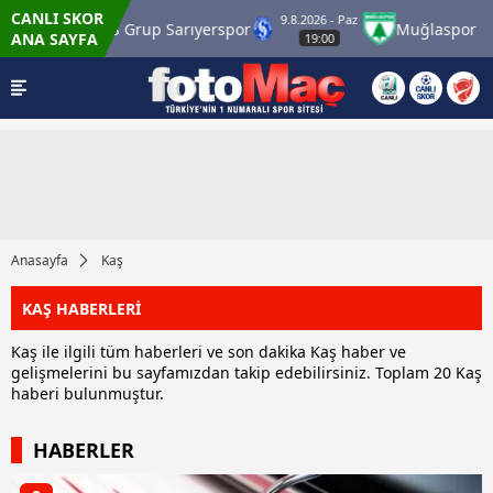
CANLI SKOR
9.8.2026 - Paz
mrük
SMS Grup Sarıyerspor
Muğlaspor
V
ANA SAYFA
19:00
Anasayfa
Kaş
KAŞ HABERLERİ
Kaş ile ilgili tüm haberleri ve son dakika Kaş haber ve
gelişmelerini bu sayfamızdan takip edebilirsiniz. Toplam 20 Kaş
haberi bulunmuştur.
HABERLER