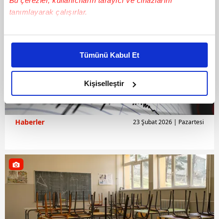
Bu çerezler, kullanıcıların tarayıcı ve cihazlarını
tanımlayarak çalışırlar.
Bu çerezlere izin vermeniz halinde sizlere özel
kişiselleştirilmiş reklamlar sunabilir, sayfalarımızda sizlere
Tümünü Kabul Et
daha iyi reklam deneyimi yaşatabiliriz. Bunu yaparken
amacımızın size daha iyi bir reklam deneyimi sunmak
olduğunu ve sizlere en iyi içerikleri sunabilmek adına
Kişiselleştir
elimizden gelen çabayı gösterdiğimizi ve bu noktada,
reklamların maliyetlerimizi karşılamak noktasında tek gelir
kalemimiz olduğunu sizlere hatırlatmak isteriz.
Haberler
23 Şubat 2026 | Pazartesi
Her halükârda, kullanıcılar, bu çerezlere izin vermedikleri
takdirde, kullanıcılara hedefli reklamlar
gösterilmeyecektir."
Sizlere daha iyi bir hizmet sunabilmek için İnternet
Sitemizde kendimize ve üçüncü kişilere ait çerezler
kullanılmaktadır. Bu çerezler vasıtasıyla çeşitli kişisel