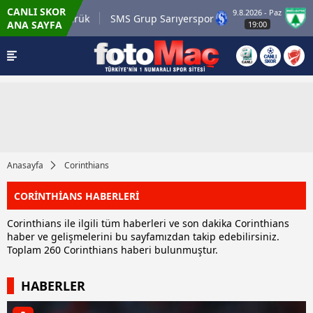
CANLI SKOR
9.8.2026 - Paz
.tr Karagümrük
SMS Grup Sarıyerspor
Muğla
ANA SAYFA
19:00
Anasayfa
Corinthians
CORİNTHİANS HABERLERİ
Corinthians ile ilgili tüm haberleri ve son dakika Corinthians
haber ve gelişmelerini bu sayfamızdan takip edebilirsiniz.
Toplam 260 Corinthians haberi bulunmuştur.
HABERLER