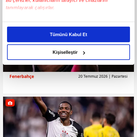
Bu çerezler, kullanıcıların tarayıcı ve cihazlarını
tanımlayarak çalışırlar.
Bu çerezlere izin vermeniz halinde sizlere özel
kişiselleştirilmiş reklamlar sunabilir, sayfalarımızda sizlere
Tümünü Kabul Et
daha iyi reklam deneyimi yaşatabiliriz. Bunu yaparken
amacımızın size daha iyi bir reklam deneyimi sunmak
olduğunu ve sizlere en iyi içerikleri sunabilmek adına
Kişiselleştir
elimizden gelen çabayı gösterdiğimizi ve bu noktada,
reklamların maliyetlerimizi karşılamak noktasında tek gelir
kalemimiz olduğunu sizlere hatırlatmak isteriz.
Fenerbahçe
20 Temmuz 2026 | Pazartesi
Her halükârda, kullanıcılar, bu çerezlere izin vermedikleri
takdirde, kullanıcılara hedefli reklamlar
gösterilmeyecektir."
Sizlere daha iyi bir hizmet sunabilmek için İnternet
Sitemizde kendimize ve üçüncü kişilere ait çerezler
kullanılmaktadır. Bu çerezler vasıtasıyla çeşitli kişisel