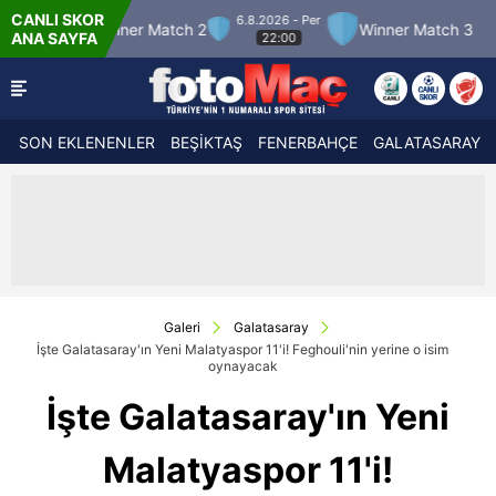
CANLI SKOR
6.8.2026 - Per
7.8.2026
Match 2
Winner Match 3
Boluspor
ANA SAYFA
22:00
21:
SON EKLENENLER
BEŞİKTAŞ
FENERBAHÇE
GALATASARAY
Galeri
Galatasaray
İşte Galatasaray'ın Yeni Malatyaspor 11'i! Feghouli'nin yerine o isim
oynayacak
İşte Galatasaray'ın Yeni
Malatyaspor 11'i!