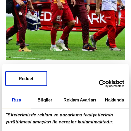
BELHANDA, FEGHOULI, EMRE AKBABA VE
SELÇUK İNAN KADRODA YOK
Reddet
Cimbom, Yeni Malatyaspor maçı
karşılaşmasına eksik şekilde gitti. Emre
Akbaba ve Younes Belhanda sakat.
Rıza
Bilgiler
Reklam Ayarları
Hakkında
"Sitelerimizde reklam ve pazarlama faaliyetlerinin
yürütülmesi amaçları ile çerezler kullanılmaktadır.