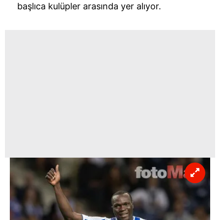
başlıca kulüpler arasında yer alıyor.
Sitemizde kendimize ve üçüncü kişilere ait çerezler
kullanılmaktadır. Bu çerezler vasıtasıyla çeşitli kişisel
verileriniz işlenmekte olup gerekli olan çerezler bilgi
toplumu hizmetlerinin sunulması amacıyla
kullanılmaktadır. Diğer çerezler, sitemizin daha işlevsel
kılınması ve kişiselleştirilmesi ve sizlere yönelik
reklam/pazarlama faaliyetlerinin yapılması, amaçlarıyla
sınırlı olarak açık rızanız dahilinde kullanılacaktır.
Çerezlere ilişkin tercihlerinizi aşağıda yer alan panel
vasıtasıyla belirleyebilirsiniz. Çerezlere ilişkin detaylı bilgi
için Ayarlar butonuna tıklayabilir,
Çerez Bilgilendirme
Metnimizi
ziyaret edebilirsiniz.
6698 sayılı Kişisel Verilerin Korunması Kanunu uyarınca
hazırlanmış Aydınlatma Metnimizi okumak ve sitemizde
ilgili mevzuata uygun olarak kullanılan çerezlerle ilgili bilgi
almak için lütfen
tıklayınız
.