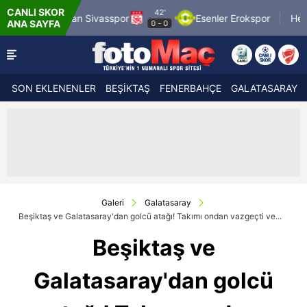
CANLI SKOR
42'
ivasspor
Esenler Erokspor
Hesap.com Antalyaspo
ANA SAYFA
0
-
0
SON EKLENENLER
BEŞİKTAŞ
FENERBAHÇE
GALATASARAY
Galeri
Galatasaray
Beşiktaş ve Galatasaray'dan golcü atağı! Takımı ondan vazgeçti ve...
Beşiktaş ve
Galatasaray'dan golcü