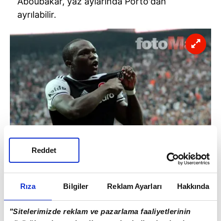
Aboubakar, yaz aylarında Porto'dan
ayrılabilir.
Reddet
Rıza
Bilgiler
Reklam Ayarları
Hakkında
SÖZLEŞMESİNİN BİTİMİNE 1 YIL KALA...
"Sitelerimizde reklam ve pazarlama faaliyetlerinin
Portolu yöneticiler de, Aboubakar'ın