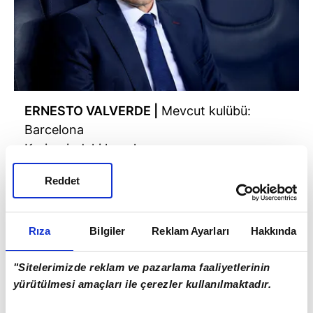
ERNESTO VALVERDE |
Mevcut kulübü:
Barcelona
Kariyerindeki kupalar:
La Liga: 1
Reddet
İspanya Kupası: 1
İspanya Süper Kupa: 1
Yunanistan Ligi: 3
Rıza
Bilgiler
Reklam Ayarları
Hakkında
Yunanistan Kupası: 1
Toplam: 7
"Sitelerimizde reklam ve pazarlama faaliyetlerinin
yürütülmesi amaçları ile çerezler kullanılmaktadır.