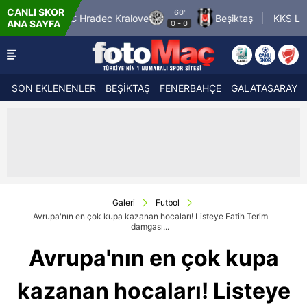
CANLI SKOR
60'
FC Hradec Kralove
Beşiktaş
KKS Lech Poznan
ANA SAYFA
0
-
0
SON EKLENENLER
BEŞİKTAŞ
FENERBAHÇE
GALATASARAY
Galeri
Futbol
Avrupa'nın en çok kupa kazanan hocaları! Listeye Fatih Terim
damgası...
Avrupa'nın en çok kupa
kazanan hocaları! Listeye