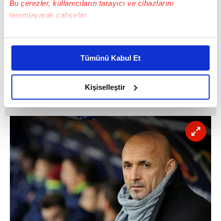
Bu çerezler, kullanıcıların tarayıcı ve cihazlarını
tanımlayarak çalışırlar.
Bu çerezlere izin vermeniz halinde sizlere özel
kişiselleştirilmiş reklamlar sunabilir, sayfalarımızda sizlere
Tümünü Kabul Et
daha iyi reklam deneyimi yaşatabiliriz. Bunu yaparken
amacımızın size daha iyi bir reklam deneyimi sunmak
olduğunu ve sizlere en iyi içerikleri sunabilmek adına
Kişiselleştir
elimizden gelen çabayı gösterdiğimizi ve bu noktada,
reklamların maliyetlerimizi karşılamak noktasında tek gelir
kalemimiz olduğunu sizlere hatırlatmak isteriz.
Her halükârda, kullanıcılar, bu çerezlere izin vermedikleri
takdirde, kullanıcılara hedefli reklamlar
gösterilmeyecektir."
Sizlere daha iyi bir hizmet sunabilmek için İnternet
Sitemizde kendimize ve üçüncü kişilere ait çerezler
kullanılmaktadır. Bu çerezler vasıtasıyla çeşitli kişisel