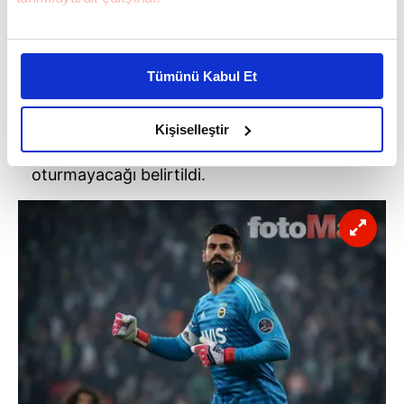
Bu çerezlere izin vermeniz halinde sizlere özel
kişiselleştirilmiş reklamlar sunabilir, sayfalarımızda sizlere
Tümünü Kabul Et
daha iyi reklam deneyimi yaşatabiliriz. Bunu yaparken
amacımızın size daha iyi bir reklam deneyimi sunmak
Sarı-lacivertli efsanenin henüz gerekli
olduğunu ve sizlere en iyi içerikleri sunabilmek adına
Kişiselleştir
belgeleri alamadığı için bu sezon kulübede
elimizden gelen çabayı gösterdiğimizi ve bu noktada,
reklamların maliyetlerimizi karşılamak noktasında tek gelir
oturmayacağı belirtildi.
kalemimiz olduğunu sizlere hatırlatmak isteriz.
Her halükârda, kullanıcılar, bu çerezlere izin vermedikleri
takdirde, kullanıcılara hedefli reklamlar
gösterilmeyecektir."
Sizlere daha iyi bir hizmet sunabilmek için İnternet
Sitemizde kendimize ve üçüncü kişilere ait çerezler
kullanılmaktadır. Bu çerezler vasıtasıyla çeşitli kişisel
verileriniz işlenmekte olup gerekli olan çerezler bilgi