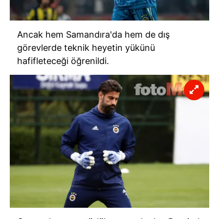
toplumu hizmetlerinin sunulması amacıyla
kullanılmaktadır. Diğer çerezler, sitemizin daha işlevsel
kılınması ve kişiselleştirilmesi ve sizlere yönelik
Ancak hem Samandıra'da hem de dış
reklam/pazarlama faaliyetlerinin yapılması, amaçlarıyla
görevlerde teknik heyetin yükünü
sınırlı olarak açık rızanız dahilinde kullanılacaktır.
hafifleteceği öğrenildi.
Çerezlere ilişkin tercihlerinizi aşağıda yer alan panel
vasıtasıyla belirleyebilirsiniz. Çerezlere ilişkin detaylı bilgi
için Ayarlar butonuna tıklayabilir,
Çerez Bilgilendirme
Metnimizi
ziyaret edebilirsiniz.
6698 sayılı Kişisel Verilerin Korunması Kanunu uyarınca
hazırlanmış Aydınlatma Metnimizi okumak ve sitemizde
ilgili mevzuata uygun olarak kullanılan çerezlerle ilgili bilgi
almak için lütfen
tıklayınız
.