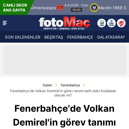
CANLI SKOR
8.8.2026 - Cum
r
Ümraniyespor
Mardin 1969 Spor
Özbe
ANA SAYFA
19:00
SON EKLENENLER
BEŞİKTAŞ
FENERBAHÇE
GALATASARAY
Galeri
Fenerbahçe
Fenerbahçe'de Volkan Demirel'in görev tanımı belli oldu! Kulübede
olacak mı?
Fenerbahçe'de Volkan
Demirel'in görev tanımı